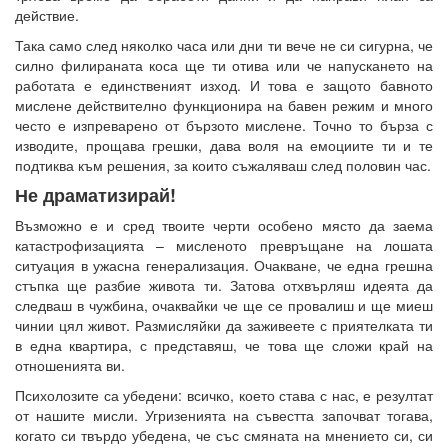
действие.
Така само след няколко часа или дни ти вече не си сигурна, че
силно филираната коса ще ти отива или че напускането на
работата е единственият изход. И това е защото бавното
мислене действително функционира на бавен режим и много
често е изпреварено от бързото мислене. Точно то бърза с
изводите, прощава грешки, дава воля на емоциите ти и те
подтиква към решения, за които съжаляваш след половин час.
Не драматизирай!
Възможно е и сред твоите черти особено място да заема
катастрофизацията – мисленото превръщане на лошата
ситуация в ужасна генерализация. Очакване, че една грешна
стъпка ще разбие живота ти. Затова отхвърляш идеята да
следваш в чужбина, очаквайки че ще се провалиш и ще миеш
чинии цял живот. Размисляйки да заживеете с приятелката ти
в една квартира, с представяш, че това ще сложи край на
отношенията ви.
Психолозите са убедени: всичко, което става с нас, е резултат
от нашите мисли. Угризенията на съвестта започват тогава,
когато си твърдо убедена, че със смяната на мнението си, си