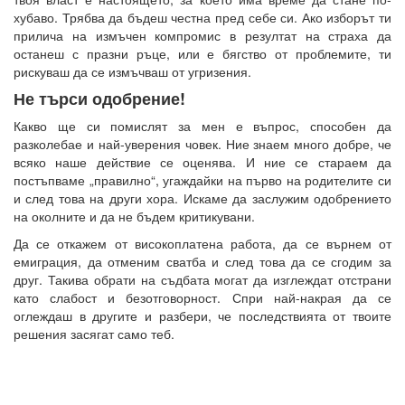
хубаво. Трябва да бъдеш честна пред себе си. Ако изборът ти
прилича на измъчен компромис в резултат на страха да
останеш с празни ръце, или е бягство от проблемите, ти
рискуваш да се измъчваш от угризения.
Не търси одобрение!
Какво ще си помислят за мен е въпрос, способен да
разколебае и най-уверения човек. Ние знаем много добре, че
всяко наше действие се оценява. И ние се стараем да
постъпваме „правилно“, угаждайки на първо на родителите си
и след това на други хора. Искаме да заслужим одобрението
на околните и да не бъдем критикувани.
Да се откажем от високоплатена работа, да се върнем от
емиграция, да отменим сватба и след това да се сгодим за
друг. Такива обрати на съдбата могат да изглеждат отстрани
като слабост и безотговорност. Спри най-накрая да се
оглеждаш в другите и разбери, че последствията от твоите
решения засягат само теб.