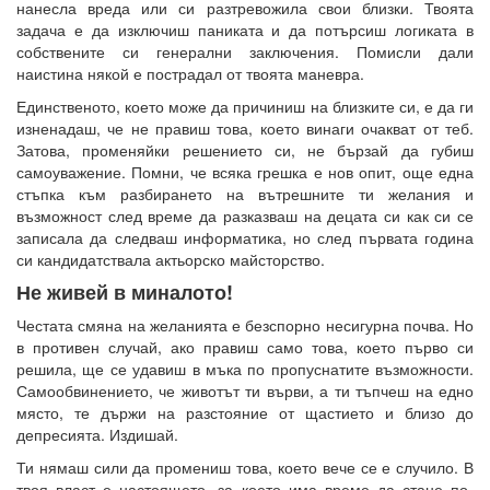
нанесла вреда или си разтревожила свои близки. Твоята
задача е да изключиш паниката и да потърсиш логиката в
собствените си генерални заключения. Помисли дали
наистина някой е пострадал от твоята маневра.
Единственото, което може да причиниш на близките си, е да ги
изненадаш, че не правиш това, което винаги очакват от теб.
Затова, променяйки решението си, не бързай да губиш
самоуважение. Помни, че всяка грешка е нов опит, още една
стъпка към разбирането на вътрешните ти желания и
възможност след време да разказваш на децата си как си се
записала да следваш информатика, но след първата година
си кандидатствала актьорско майсторство.
Не живей в миналото!
Честата смяна на желанията е безспорно несигурна почва. Но
в противен случай, ако правиш само това, което първо си
решила, ще се удавиш в мъка по пропуснатите възможности.
Самообвинението, че животът ти върви, а ти тъпчеш на едно
място, те държи на разстояние от щастието и близо до
депресията. Издишай.
Ти нямаш сили да промениш това, което вече се е случило. В
твоя власт е настоящето, за което има време да стане по-