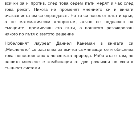
всички за и против, след това седем пъти мерят и чак след
това режат. Никога не променят мнението си и винаги
очакванията им се оправдават. Но ти си човек от плът и кръв,
а не математически алгоритъм, алчно се поддаваш на
емоциите, премисляш сто пъти, а понякога разочароваш
някого по пътя с взетото решение
Нобеловият лауреат Даниел Канеман в книгата си
„Мисленето“ се застъпва за всички съмняващи се и обяснява
това непостоянство с човешката природа. Работата е там, че
нашето мислене е комбинация от две различни по своята
същност системи.