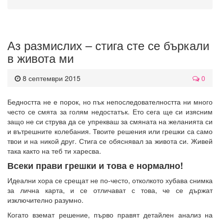
Аз размислих – стига сте се бъркали
в живота ми
8 септември 2015
0
Бедността не е порок, но пък непоследователността ни много
често се смята за голям недостатък. Ето сега ще си изясним
защо не си струва да се упрекваш за смяната на желанията си
и вътрешните колебания. Твоите решения или грешки са само
твои и на никой друг. Стига се обяснявал за живота си. Живей
така както на теб ти харесва.
Всеки прави грешки и това е нормално!
Идеални хора се срещат не по-често, отколкото хубава снимка
за лична карта, и се отличават с това, че се държат
изключително разумно.
Когато вземат решение, първо правят детайлен анализ на