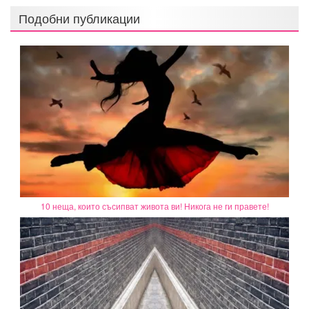
Подобни публикации
10 неща, които съсипват живота ви! Никога не ги правете!