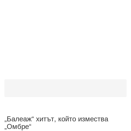
„Балеаж“ хитът, който измества
„Омбре“