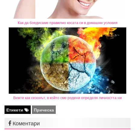
Как да боядисаме правилно косата си в домашни условия
Вижте как сезонът, в който сме родени определя личността ни
Етикети
Прическа
Коментари