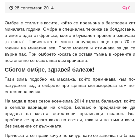
28 септември 2014
0
Омбре е стилът в косите, който се превърна в безспорен хит
миналата година. Омбре е специална техника за боядисване,
а името идва от френски, което в буквален превод и означава
„в сянка“. Прическата е много популярна още през 70-те
години на миналия век. После модата и отминава за да се
върне пак. При омбрето косата се оставя тъмна в корените и
постепенно се осветлява към краищата.
Сбогом омбре, здравей балеаж!
Тази зима подобно на макиажа, който преминава към по-
натурален вид и омбрето претърпява метаморфоза към по-
естествена визия.
На мода в през сезон есен-зима 2014 излиза балеажът, който
е семпла вариация на омбре. Балеаж е предназначен да
придава на косата естествени преливащи нюанси. Без
проблем се прилага както на светли, така и и на тъмни коси,
без значение от дължината.
Прическата се прави кичур по кичур, като се започва по-близо