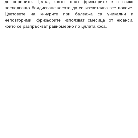
до корените. Целта, която гонят фризьорите е с всяко
последващо боядисване косата да се изсветлява все повече.
Цветовете на кичурите при балеажа са уникални и
неповторими, фризьорите използват смесица от нюанси,
които се разпръскват равномерно по цялата коса.