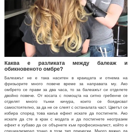
Каква е разликата между балеаж и
обикновеното омбре?
Балеажът не е така наситен в краищата и отнема на
фризьорите много повече време за направата му. Ако
омбрето се прави за два часа, то за балеажът си отделете
двойно повече. От косата с помощта на ситно гребенче се
отделят много тънки кичура, които се боядисват
самостоятелно, за да не се слеят с останалата част. Цветът се
избира според това какъв ефект искате да постигнете. Ако
искате да сте в крак с модата и да постигнете неотразим
ефект е хубаво да се обърнете към професионалист, който е
специализирал точно в този тип прически. Много важно да