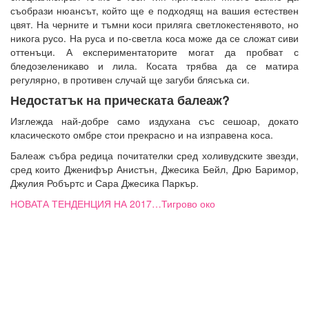
съобрази нюансът, който ще е подходящ на вашия естествен
цвят. На черните и тъмни коси приляга светлокестенявото, но
никога русо. На руса и по-светла коса може да се сложат сиви
оттенъци. А експериментаторите могат да пробват с
бледозеленикаво и лила. Косата трябва да се матира
регулярно, в противен случай ще загуби блясъка си.
Недостатък на прическата балеаж?
Изглежда най-добре само издухана със сешоар, докато
класическото омбре стои прекрасно и на изправена коса.
Балеаж събра редица почитателки сред холивудските звезди,
сред които Дженифър Анистън, Джесика Бейл, Дрю Баримор,
Джулия Робъртс и Сара Джесика Паркър.
НОВАТА ТЕНДЕНЦИЯ НА 2017…Тигрово око