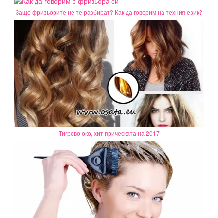
Защо фризьорите не те разбират? Как да говорим на техния език?
Тигрово око, хит прическата на 2017