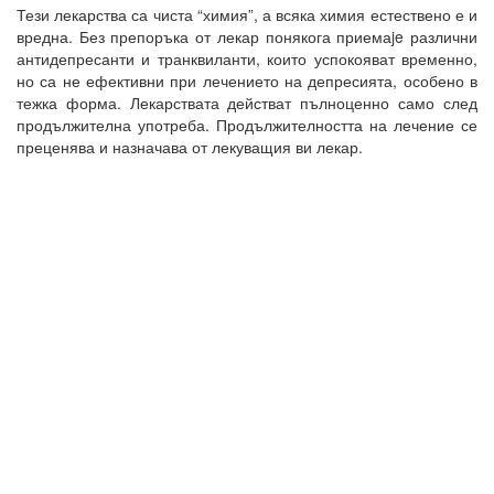
Тези лекарства са чиста “химия”, а всяка химия естествено е и
вредна. Без препоръка от лекар понякога приемаje различни
антидепресанти и транквиланти, които успокояват временно,
но са не ефективни при лечението на депресията, особено в
тежка форма. Лекарствата действат пълноценно само след
продължителна употреба. Продължителността на лечение се
преценява и назначава от лекуващия ви лекар.