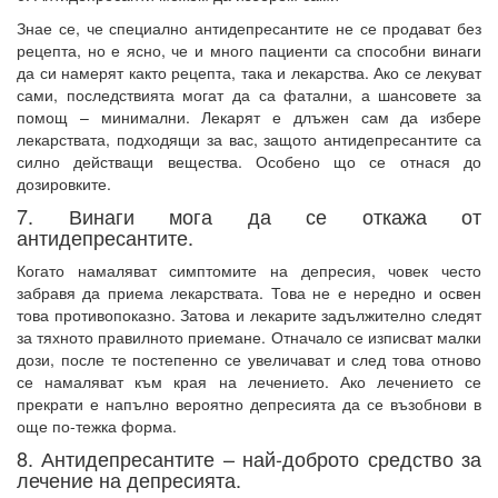
Знае се, че специално антидепресантите не се продават без
рецепта, но е ясно, че и много пациенти са способни винаги
да си намерят както рецепта, така и лекарства. Ако се лекуват
сами, последствията могат да са фатални, а шансовете за
помощ – минимални. Лекарят е длъжен сам да избере
лекарствата, подходящи за вас, защото антидепресантите са
силно действащи вещества. Особено що се отнася до
дозировките.
7. Винаги мога да се откажа от
антидепресантите.
Когато намаляват симптомите на депресия, човек често
забравя да приема лекарствата. Това не е нередно и освен
това противопоказно. Затова и лекарите задължително следят
за тяхното правилното приемане. Отначало се изписват малки
дози, после те постепенно се увеличават и след това отново
се намаляват към края на лечението. Ако лечението се
прекрати е напълно вероятно депресията да се възобнови в
още по-тежка форма.
8. Антидепресантите – най-доброто средство за
лечение на депресията.