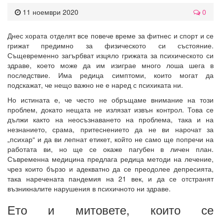
11 ноември 2020
0
Днес хората отделят все повече време за фитнес и спорт и се
грижат предимно за физическото си състояние.
Същевременно загърбват изцяло грижата за психическото си
здраве, което може да им изиграе много лоша шега в
последствие. Има редица симптоми, които могат да
подскажат, че нещо важно не е наред с психиката ни.
Но истината е, че често не обръщаме внимание на този
проблем, докато нещата не излязат извън контрол. Това се
дължи както на неосъзнаването на проблема, така и на
незнанието, срама, притеснението да не ви нарочат за
„психар“ и да ви лепнат етикет, който не само ще попречи на
работата ви, но ще се окаже пагубен в личен план.
Съвременна медицина предлага редица методи на лечение,
чрез които бързо и адекватно да се преодолее депресията,
така наречената пандемия на 21 век, и да се отстранят
възникналите нарушения в психичното ни здраве.
Ето и митовете, които се