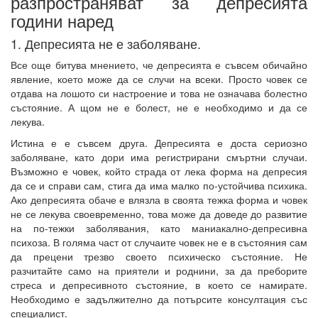
разпространяват за депресията
години наред
1. Депресията не е заболяване.
Все още битува мнението, че депресията е съвсем обичайно
явление, което може да се случи на всеки. Просто човек се
отдава на лошото си настроение и това не означава болестно
състояние. А щом не е болест, не е необходимо и да се
лекува.
Истина е е съвсем друга. Депресията е доста сериозно
заболяване, като дори има регистрирани смъртни случаи.
Възможно е човек, който страда от лека форма на депресия
да се и справи сам, стига да има малко по-устойчива психика.
Ако депресията обаче е влязла в своята тежка форма и човек
не се лекува своевременно, това може да доведе до развитие
на по-тежки заболявания, като маниакално-депресивна
психоза. В голяма част от случаите човек не е в състояния сам
да прецени трезво своето психическо състояние. Не
разчитайте само на приятели и роднини, за да преборите
стреса и депресивното състояние, в което се намирате.
Необходимо е задължително да потърсите консултация със
специалист.