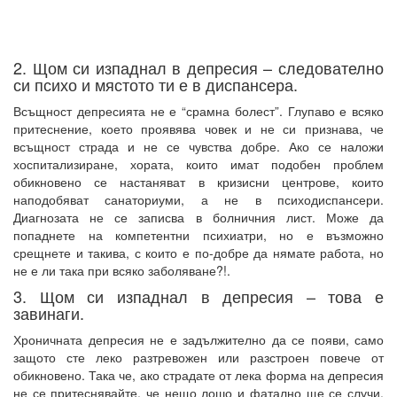
2. Щом си изпаднал в депресия – следователно
си психо и мястото ти е в диспансера.
Всъщност депресията не е “срамна болест”. Глупаво е всяко
притеснение, което проявява човек и не си признава, че
всъщност страда и не се чувства добре. Ако се наложи
хоспитализиране, хората, които имат подобен проблем
обикновено се настаняват в кризисни центрове, които
наподобяват санаториуми, а не в психодиспансери.
Диагнозата не се записва в болничния лист. Може да
попаднете на компетентни психиатри, но е възможно
срещнете и такива, с които е по-добре да нямате работа, но
не е ли така при всяко заболяване?!.
3. Щом си изпаднал в депресия – това е
завинаги.
Хроничната депресия не е задължително да се появи, само
защото сте леко разтревожен или разстроен повече от
обикновено. Така че, ако страдате от лека форма на депресия
не се притеснявайте, че нещо лошо и фатално ще се случи.