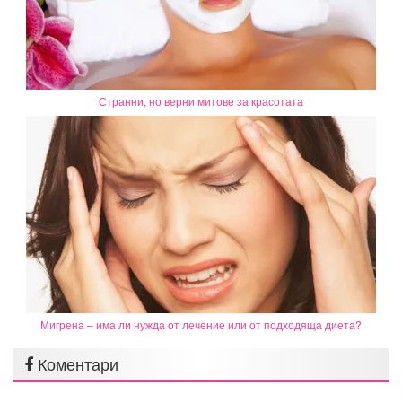
Странни, но верни митове за красотата
Мигрена – има ли нужда от лечение или от подходяща диета?
Коментари