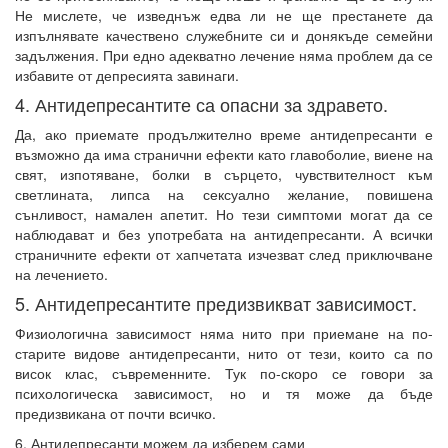
Не мислете, че изведнъж едва ли не ще престанете да
изпълнявате качествено служебните си и донякъде семейни
задължения. При едно адекватно лечение няма проблем да се
избавите от депресията завинаги.
4. Антидепресантите са опасни за здравето.
Да, ако приемате продължително време антидепресанти е
възможно да има странични ефекти като главоболие, виене на
свят, изпотяване, болки в сърцето, чувствителност към
светлината, липса на сексуално желание, повишена
сънливост, намален апетит. Но тези симптоми могат да се
наблюдават и без употребата на антидепресанти. А всички
страничните ефекти от хапчетата изчезват след приключване
на лечението.
5. Антидепресантите предизвикват зависимост.
Физиологична зависимост няма нито при приемане на по-
старите видове антидепресанти, нито от тези, които са по
висок клас, съвременните. Тук по-скоро се говори за
психологическа зависимост, но и тя може да бъде
предизвикана от почти всичко.
6. Антидепресанти можем да изберем сами