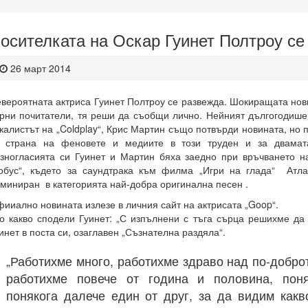
осителката на Оскар Гуинет Полтроу се
26 март 2014
вероятната актриса Гуинет Полтроу се развежда. Шокиращата нови
рни почитатели, тя реши да съобщи лично. Нейният дългогодише
калистът на „Coldplay“, Крис Мартин също потвърди новината, но
т страна на феновете и медиите в този труден и за двамат
зногласията си Гуинет и Мартин бяха заедно при връчването н
обус“, където за саундтрака към филма „Игри на глада“ Атла
миниран в категорията най-добра оригинална песен .
ииално новината излезе в личния сайт на актрисата „Goop“.
о какво сподели Гуинет: „С изпълнени с тъга сърца решихме да
инет в поста си, озаглавен „Съзнателна раздяла“.
„Работихме много, работихме здраво над по-добро
работихме повече от година и половина, поня
понякога далече един от друг, за да видим как