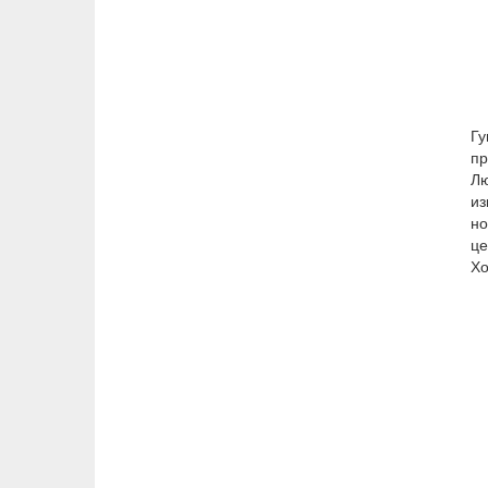
Гу
пр
Л
из
но
це
Хо