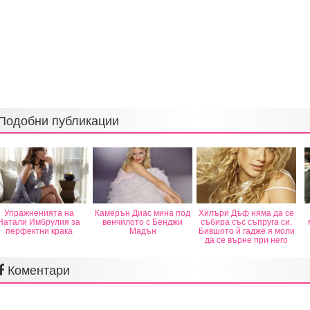
Подобни публикации
Упражненията на
Камерън Диас мина под
Хилъри Дъф няма да се
Натали Имбрулия за
венчилото с Бенджи
събира със съпруга си.
перфектни крака
Мадън
Бившото й гадже я моли
да се върне при него
Коментари