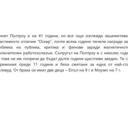
инет Полтроу е на 41 години, но все още изглежда зашеметява
естижното отличие “Оскар”, почти всяка години печели награди за
юбимка на публика, критика и фенове заради магнетично
ключителен работохолизъм. Съпругът на Полтроу е с няколко годи
 това не им попречи да бъдат дълги години щастливи заедно. Те 
ремония преди 11 години и бяха смятани за една от най-ст
ливуд. От брака си имат две деца – Епъл на 9 г и Моузес на 7 г.