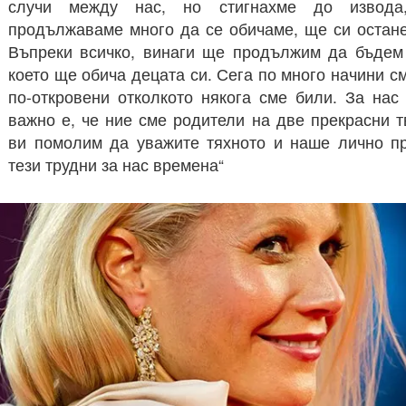
случи между нас, но стигнахме до извода
продължаваме много да се обичаме, ще си остан
Въпреки всичко, винаги ще продължим да бъдем 
което ще обича децата си. Сега по много начини см
по-откровени отколкото някога сме били. За нас
важно е, че ние сме родители на две прекрасни 
ви помолим да уважите тяхното и наше лично пр
тези трудни за нас времена“