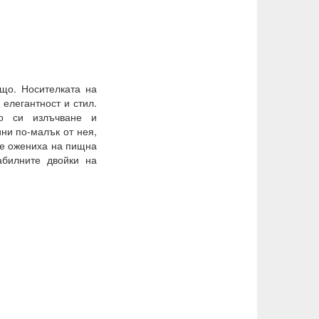
що. Носителката на
 елегантност и стил.
то си излъчване и
ни по-малък от нея,
се ожениха на пищна
абилните двойки на