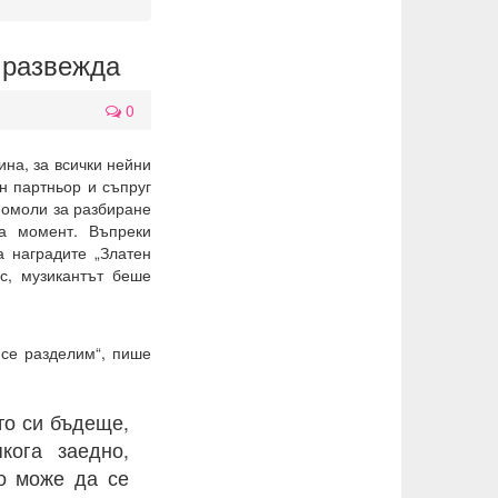
 развежда
0
на, за всички нейни
н партньор и съпруг
 помоли за разбиране
а момент. Въпреки
а наградите „Златен
с, музикантът беше
 се разделим“, пише
то си бъдеще,
кога заедно,
во може да се