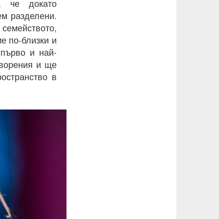
, че докато
ем разделени.
семейството,
е по-близки и
 първо и най-
творения и ще
остранство в