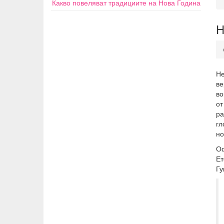
Какво повеляват традициите на Нова Година
Н
Не
ве
во
о
ра
гл
но
Оф
Ет
Гу