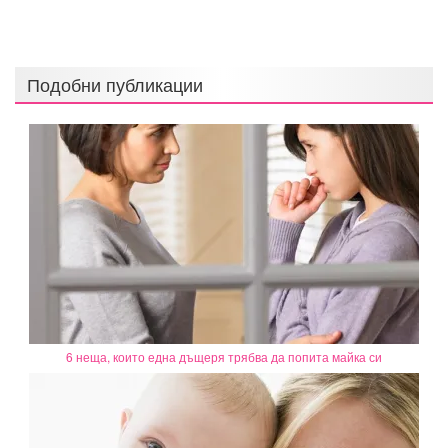
Подобни публикации
6 неща, които една дъщеря трябва да попита майка си