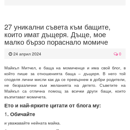
27 уникални съвета към бащите,
които имат дъщеря. Дъще, мое
малко бързо пораснало момиче
24 април 2024
0
Майкъл Митчел, е баща на момиченце и има свой блог, в
който пише за отношенията баща – дъщеря. В него той
споделя лични мисли как да се превърнем в добри родители,
не безразлични към желанията на детето. Съветите на
Майкъл са отлична помощ за всички други бащи, които
възпитават момичета.
Ето и най-ярките цитати от блога му:
1
. Обичайте
и уважавайте нейната майка.