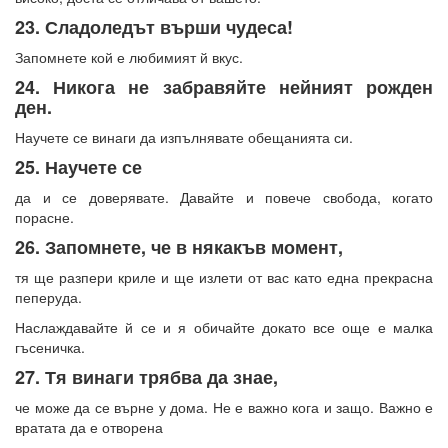
23. Сладоледът върши чудеса!
Запомнете кой е любимият й вкус.
24. Никога не забравяйте нейният рожден
ден.
Научете се винаги да изпълнявате обещанията си.
25. Научете се
да и се доверявате. Давайте и повече свобода, когато
порасне.
26. Запомнете, че в някакъв момент,
тя ще разпери криле и ще излети от вас като една прекрасна
пеперуда.
Наслаждавайте й се и я обичайте докато все още е малка
гъсеничка.
27. Тя винаги трябва да знае,
че може да се върне у дома. Не е важно кога и защо. Важно е
вратата да е отворена