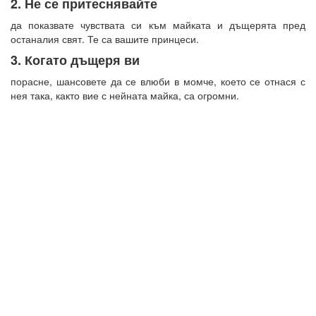
2. Не се притеснявайте
да показвате чувствата си към майката и дъщерята пред
останалия свят. Те са вашите принцеси.
3. Когато дъщеря ви
порасне, шансовете да се влюби в момче, което се отнася с
нея така, както вие с нейната майка, са огромни.