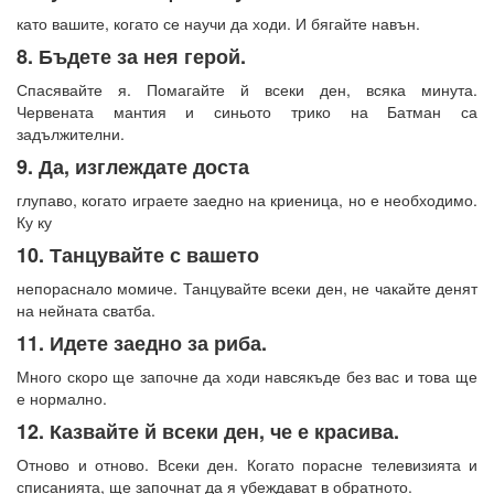
като вашите, когато се научи да ходи. И бягайте навън.
8. Бъдете за нея герой.
Спасявайте я. Помагайте й всеки ден, всяка минута.
Червената мантия и синьото трико на Батман са
задължителни.
9. Да, изглеждате доста
глупаво, когато играете заедно на криеница, но е необходимо.
Ку ку
10. Танцувайте с вашето
непораснало момиче. Танцувайте всеки ден, не чакайте денят
на нейната сватба.
11. Идете заедно за риба.
Много скоро ще започне да ходи навсякъде без вас и това ще
е нормално.
12. Казвайте й всеки ден, че е красива.
Отново и отново. Всеки ден. Когато порасне телевизията и
списанията, ще започнат да я убеждават в обратното.