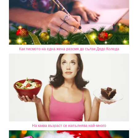
Как писмото на една жена разсмя до сълзи Дядо Коледа
На каква възраст се напълнява най-много