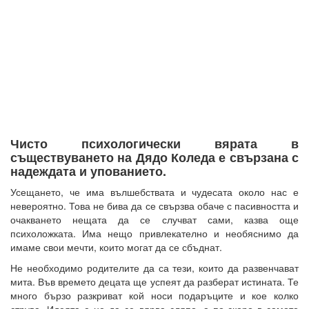
Чисто психологически вярата в
съществуването на Дядо Коледа е свързана с
надеждата и упованието.
Усещането, че има вълшебствата и чудесата около нас е
невероятно. Това не бива да се свързва обаче с пасивността и
очакването нещата да се случват сами, казва още
психоложката. Има нещо привлекателно и необяснимо да
имаме свои мечти, които могат да се сбъднат.
Не необходимо родителите да са тези, които да развенчават
мита. Във времето децата ще успеят да разберат истината. Те
много бързо разкриват кой носи подаръците и кое колко
струва. Идеята е не да се вярва сляпо, а по-скоро в самото