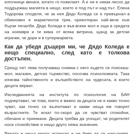
източници винаги, когато го пожелаят. А и не е никак лесно да
поддържаш магията в нещо, което е под път и над път. Елена
Тодорова споделя, че за нея Дядо Коледа се е превърнал в
обикновен е маркетингов трик, ориентиран най-вече към
бързи печалби. Дядо Коледа е във всеки мол и още в средата
на ноември и ти кима от всяка витрина, щанд за детски
играчки, че дори и в супермаркета.
Как да убедя дъщеря ми, че Дядо Коледа е
нещо специално, след като е толкова
достъпен.
Срещу пет лева получаваш снимка с него където си поискаш-
мол, магазин, детско тържество, посочва психоложката. Така
изчезва тайнственото и вълшебството на чудесата, в които
децата вярват.
Изследванията на института по психология на БАН
подчертават, че това, което е важно за децата не е какво точно
чуват, как точно се възпитават и какви неща им говорят
възрастните. Те искат по-скоро да се чувстват спокойни,
обичани и приемани. Децата трябва да усещат, че родителят
носи спокойствие и нищо друго няма значение.
Вярата е нещо много истинско и не бива да се накърнява,