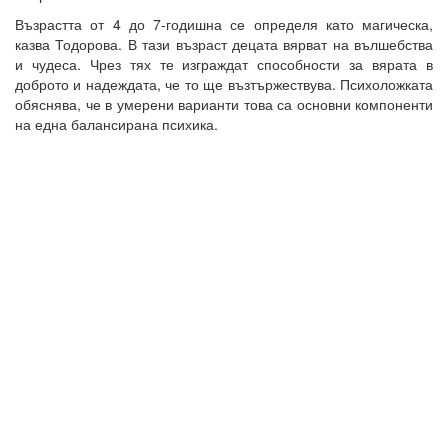
Възрастта от 4 до 7-годишна се определя като магическа,
казва Тодорова. В тази възраст децата вярват на вълшебства
и чудеса. Чрез тях те изграждат способности за вярата в
доброто и надеждата, че то ще възтържествува. Психоложката
обяснява, че в умерени варианти това са основни компоненти
на една балансирана психика.