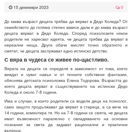
15 декември 2023
0
До каква възраст децата трябва да вярват в Дядо Коледа? От
семейството до голяма степен зависи дали и до каква възраст
децата вярват в Дядо Коледа. Според психолозите някои
родители не харесват идеята, че децата трябва да вярват в
нереални неща. Други обаче мислят точно обратното и
смятат, че децата заслужават едно истинско детство.
С вяра в чудеса се живее по-щастливо.
Вярата на децата се определя в зависимост от това, което
виждат и чуват навън и от техните собствени фантазии,
обяснява детската психоложка Елена Тодорова. Възрастта до
която децата вярват в съществуването на истински Дядо
Коледа е около 7-8 години.
Има и случаи, в които родители са водели деца на психолог,
само защото продължават да вярват в стареца, а са вече на
14 години, коментира тя. Но на 7-8 години се смята, че децата
имат възможност паралелно с овладяването на основни
познания за света да задават рационални и практични
въпроси.