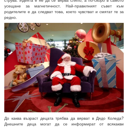
усещане за магнетичност. Най-правилният съвет към
родителите е да следват това, което чувстват и смятат те за
редно.
До каква възраст децата трябва да вярват в Дядо Коледа?
Днешните деца могат да се информират от всякакви