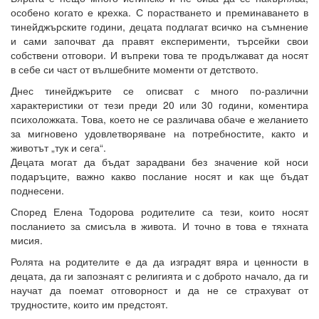
особено когато е крехка. С порастването и преминаването в
тинейджърските години, децата подлагат всичко на съмнение
и сами започват да правят експерименти, търсейки свои
собствени отговори. И въпреки това те продължават да носят
в себе си част от вълшебните моменти от детството.
Днес тинейджърите се описват с много по-различни
характеристики от тези преди 20 или 30 години, коментира
психоложката. Това, което не се различава обаче е желанието
за мигновено удовлетворяване на потребностите, както и
животът „тук и сега“.
Децата могат да бъдат зарадвани без значение кой носи
подаръците, важно какво послание носят и как ще бъдат
поднесени.
Според Елена Тодорова родителите са тези, които носят
посланието за смисъла в живота. И точно в това е тяхната
мисия.
Ролята на родителите е да да изградят вяра и ценности в
децата, да ги запознаят с религията и с доброто начало, да ги
научат да поемат отговорност и да не се страхуват от
трудностите, които им предстоят.