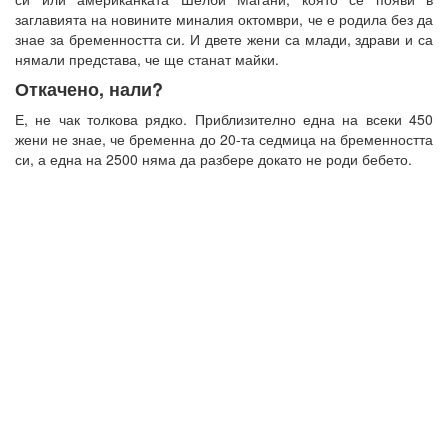
заглавията на новините миналия октомври, че е родила без да
знае за бременността си. И двете жени са млади, здрави и са
нямали представа, че ще станат майки.
Откачено, нали?
Е, не чак толкова рядко. Приблизително една на всеки 450
жени не знае, че бременна до 20-та седмица на бременността
си, а една на 2500 няма да разбере докато не роди бебето.