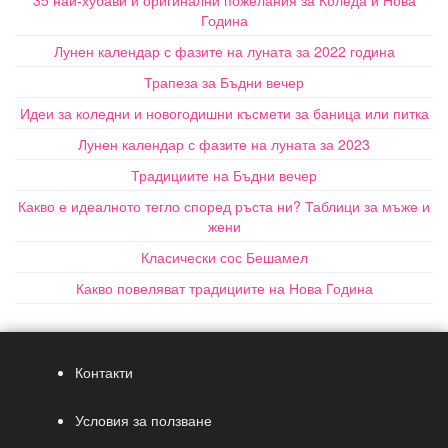
Година
Лунен календар с фазите на луната за 2022 година
Трапеза за Бъдни вечер
Идеи за коледни и новогодишни късмети за баница или питка
Лунен календар с фазите на луната за 2023
Традициите на Бъдни вечер
Какво е идеалното тегло според ръста ни? Таблици за мъже и
жени
Класически сос Бешамел
Какво повеляват традициите на Нова Година
Контакти
Условия за ползване