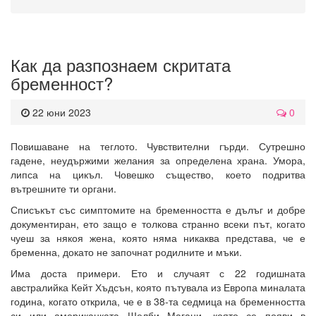
Как да разпознаем скритата
бременност?
22 юни 2023
0
Повишаване на теглото. Чувствителни гърди. Сутрешно
гадене, неудържими желания за определена храна. Умора,
липса на цикъл. Човешко същество, което подритва
вътрешните ти органи.
Списъкът със симптомите на бременността е дълъг и добре
документиран, ето защо е толкова странно всеки път, когато
чуеш за някоя жена, която няма никаква представа, че е
бременна, докато не започнат родилните и мъки.
Има доста примери. Ето и случаят с 22 годишната
австралийка Кейт Хъдсън, която пътувала из Европа миналата
година, когато открила, че е в 38-та седмица на бременността
си или американката Шелби Магани, която се появи в