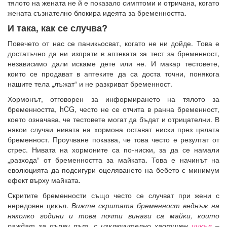
тялото на жената не й е показало симптоми и отричана, когато
жената съзнателно блокира идеята за бременността.
И така, как се случва?
Повечето от нас се паникьосват, когато не ни дойде. Това е
достатъчно да ни изпрати в аптеката за тест за бременност,
независимо дали искаме дете или не. И макар тестовете,
които се продават в аптеките да са доста точни, понякога
нашите тела „лъжат“ и не разкриват бременност.
Хормонът, отговорен за информирането на тялото за
бременността, hCG, често не се отчита в ранна бременност,
което означава, че тестовете могат да бъдат и отрицателни. В
някои случаи нивата на хормона остават ниски през цялата
бременност. Проучване показва, че това често е резултат от
стрес. Нивата на хормоните са по-ниски, за да се намали
„разхода“ от бременността за майката. Това е начинът на
еволюцията да подсигури оцеляването на бебето с минимум
ефект върху майката.
Скритите бременности също често се случват при жени с
нередовен цикъл.
Вижте скритата бременност веднъж на
няколко години и това почти винаги са майки, които
раждат за първи път, с изключително хаотичен
цикъл
–