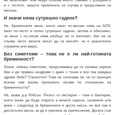
и с теглото, защото промяната се случва в продължени на
месеци.
И значи няма сутрешно гадене?
Не. Бременните жени, които имат по-високи нива на hCG,
имат по-често и силно сутрешно гадене, затова е обяснимо,
че жени с по-ниски нива изобщо не го изпитват. Ако не се
случва често жените могат да си мислят, че е хранително
отравяне или вирус.
Без симптоми – това не е ли най-готината
бременност?
Значи, нямаш симптоми, продължаваш да си хапваш сирене
бри и да правиш наздраве с джин с тоник и все пак раждаш
здраво бебе? Страхотно! Това не означава ли, че по принцип
всички сме малко прекалено лигави по отношение на
бременността?
Не, казва д-р Робсън. Рискът от листерия – това е бактерия,
която може да бъде открита в меките сирена, саламите или
крем – сладолед за бременните е доста нисък, но все пак е
достатъчно висок, за да е причина за притеснение. Досега съм