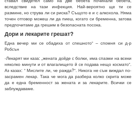
ставал свидетел само на две бебета починали бебета,
вследствие на тази инфекция. Най-вероятно ще ти се
размине, но струва ли си риска? Същото е и с алкохола. Няма
точен отговор можеш ли да пиеш, когато си бременна, затова
предпочитаме да грешим в безопасната посока.
Дори и лекарите грешат?
Една вечер ми се обадиха от спешното“ – спомня си д-р
Робсън
-Лекарят ми каза: „жената дойде с болки, има спазми на всеки
няколко минути и от влагалището й се подава нещо космато“.
Аз казах: “ Мислите ли, че ражда?“. Никога не съм виждал по-
засрамен лекар. Така че мога да разбера колко скрита може
да е една бременност за жената и за лекарите. Всички се
заблуждаваме.