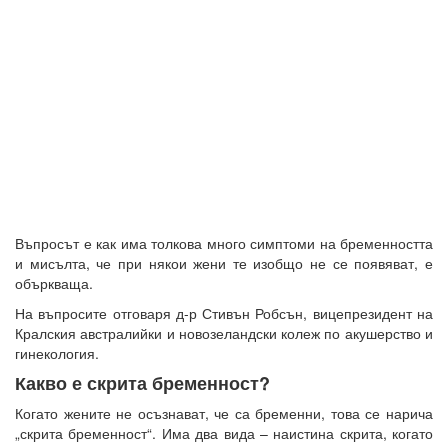
Въпросът е как има толкова много симптоми на бременността
и мисълта, че при някои жени те изобщо не се появяват, е
объркваща.
На въпросите отговаря д-р Стивън Робсън, вицепрезидент на
Кралския австралийки и новозеландски колеж по акушерство и
гинекология.
Какво е скрита бременност?
Когато жените не осъзнават, че са бременни, това се нарича
„скрита бременност“. Има два вида – наистина скрита, когато