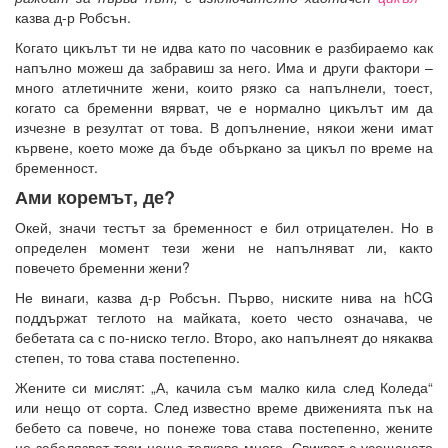
казва д-р Робсън.
Когато цикълът ти не идва като по часовник е разбираемо как
напълно можеш да забравиш за него. Има и други фактори –
много атлетичните жени, които рязко са напълнели, тоест,
когато са бременни вярват, че е нормално цикълът им да
изчезне в резултат от това. В допълнение, някои жени имат
кървене, което може да бъде объркано за цикъл по време на
бременност.
Ами коремът, де?
Окей, значи тестът за бременност е бил отрицателен. Но в
определен момент тези жени не напълняват ли, както
повечето бременни жени?
Не винаги, казва д-р Робсън. Първо, ниските нива на hCG
поддържат теглото на майката, което често означава, че
бебетата са с по-ниско тегло. Второ, ако напълнеят до някаква
степен, то това става постепенно.
Жените си мислят: „А, качила съм малко кила след Коледа“
или нещо от сорта. След известно време движенията пък на
бебето са повече, но понеже това става постепенно, жените
не забелязват тези неща толкова много. Свикват с усещането