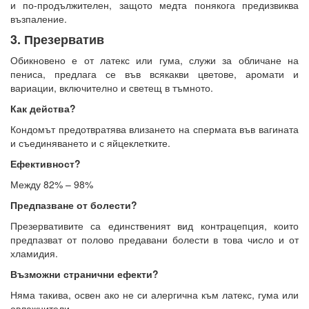
и по-продължителен, защото медта понякога предизвиква
възпаление.
3. Презерватив
Обикновено е от латекс или гума, служи за обличане на
пениса, предлага се във всякакви цветове, аромати и
вариации, включително и светещ в тъмното.
Как действа?
Кондомът предотвратява влизането на спермата във вагината
и съединяването и с яйцеклетките.
Ефективност?
Между 82% – 98%
Предпазване от болести?
Презервативите са единственият вид контрацепция, които
предпазват от полово предавани болести в това число и от
хламидия.
Възможни странични ефекти?
Няма такива, освен ако не си алергична към латекс, гума или
овлажнители.