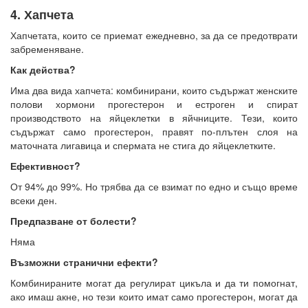
4. Хапчета
Хапчетата, които се приемат ежедневно, за да се предотврати
забременяване.
Как действа?
Има два вида хапчета: комбинирани, които съдържат женските
полови хормони прогестерон и естроген и спират
производството на яйцеклетки в яйчниците. Тези, които
съдържат само прогестерон, правят по-плътен слоя на
маточната лигавица и спермата не стига до яйцеклетките.
Ефективност?
От 94% до 99%. Но трябва да се взимат по едно и също време
всеки ден.
Предпазване от болести?
Няма
Възможни странични ефекти?
Комбинираните могат да регулират цикъла и да ти помогнат,
ако имаш акне, но тези които имат само прогестерон, могат да