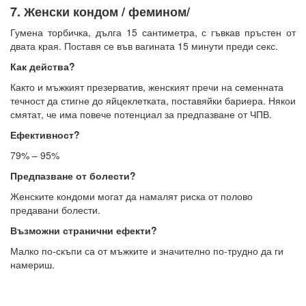
7. Женски кондом / фемином/
Гумена торбичка, дълга 15 сантиметра, с гъвкав пръстен от
двата края. Поставя се във вагината 15 минути преди секс.
Как действа?
Както и мъжкият презерватив, женският пречи на семенната
течност да стигне до яйцеклетката, поставяйки бариера. Някои
смятат, че има повече потенциал за предпазване от ЧПВ.
Ефективност?
79% – 95%
Предпазване от болести?
Женските кондоми могат да намалят риска от полово
предавани болести.
Възможни странични ефекти?
Малко по-скъпи са от мъжките и значително по-трудно да ги
намериш.