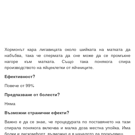
Хормонът кара лигавицата около шийката на матката да
набъбва, така че спермата да сне може да се промъкне
нагоре към матката. Също така понякога спира
производството на яйцеклетки от яйчниците.
Ефективност?
Повече от 99%
Предпазване от болести?
Няма
Възможни странични ефекти?
Важно е да се знае, че процедурата по поставянето на тази
спирала понякога включва и малка доза местна упойка. Има
болки и дискомфорт, възможно е в началото да прокървиш.