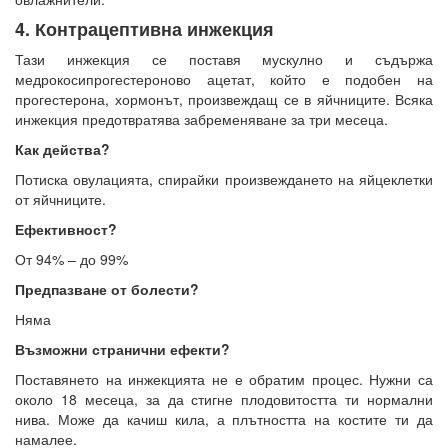
4. Контрацептивна инжекция
Тази инжекция се поставя мускулно и съдържа
медрокосипрогестероново ацетат, който е подобен на
прогестерона, хормонът, произвеждащ се в яйчниците. Всяка
инжекция предотвратява забременяване за три месеца.
Как действа?
Потиска овулацията, спирайки произвеждането на яйцеклетки
от яйчниците.
Ефективност?
От 94% – до 99%
Предпазване от болести?
Няма
Възможни странични ефекти?
Поставянето на инжекцията не е обратим процес. Нужни са
около 18 месеца, за да стигне плодовитостта ти нормални
нива. Може да качиш кила, а плътността на костите ти да
намалее.