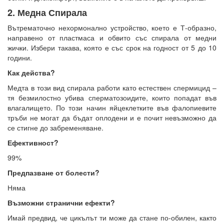
2. Медна Спирала
Вътрематочно нехормонално устройство, което е Т-образно,
направено от пластмаса и обвито със спирала от медни
жички. Избери такава, която е със срок на годност от 5 до 10
години.
Как действа?
Медта в този вид спирала работи като естествен спермицид –
тя безмилостно убива сперматозоидите, които попадат във
влагалището. По този начин яйцеклетките във фалопиевите
тръби не могат да бъдат оплодени и е почит невъзможно да
се стигне до забременяване.
Ефективност?
99%
Предпазване от болести?
Няма
Възможни странични ефекти?
Имай предвид, че цикълът ти може да стане по-обилен, както