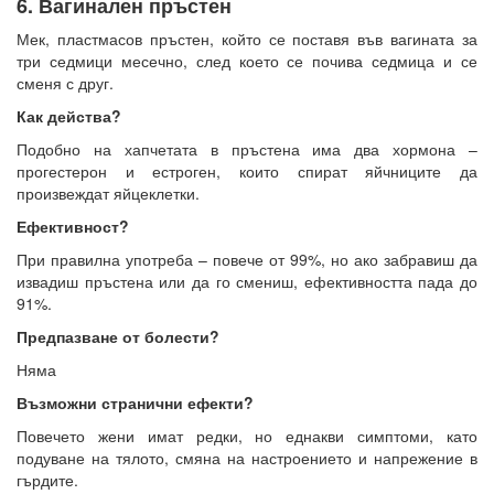
6. Вагинален пръстен
Мек, пластмасов пръстен, който се поставя във вагината за
три седмици месечно, след което се почива седмица и се
сменя с друг.
Как действа?
Подобно на хапчетата в пръстена има два хормона –
прогестерон и естроген, които спират яйчниците да
произвеждат яйцеклетки.
Ефективност?
При правилна употреба – повече от 99%, но ако забравиш да
извадиш пръстена или да го смениш, ефективността пада до
91%.
Предпазване от болести?
Няма
Възможни странични ефекти?
Повечето жени имат редки, но еднакви симптоми, като
подуване на тялото, смяна на настроението и напрежение в
гърдите.