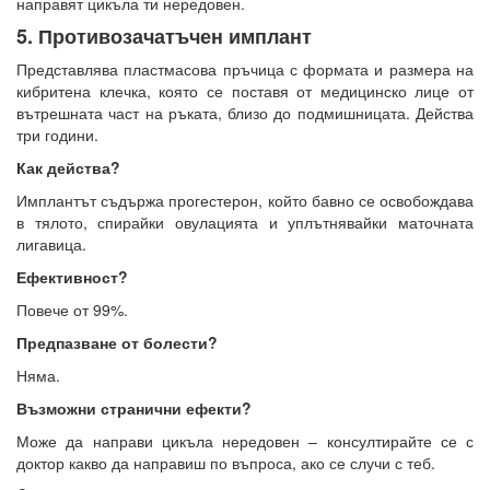
направят цикъла ти нередовен.
5. Противозачатъчен имплант
Представлява пластмасова пръчица с формата и размера на
кибритена клечка, която се поставя от медицинско лице от
вътрешната част на ръката, близо до подмишницата. Действа
три години.
Как действа?
Имплантът съдържа прогестерон, който бавно се освобождава
в тялото, спирайки овулацията и уплътнявайки маточната
лигавица.
Ефективност?
Повече от 99%.
Предпазване от болести?
Няма.
Възможни странични ефекти?
Може да направи цикъла нередовен – консултирайте се с
доктор какво да направиш по въпроса, ако се случи с теб.