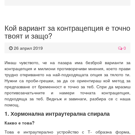
Кой вариант за контрацепция е точно
твоят и защо?
26 април 2019
0
Имаш чувството, че на пазара има безброй варианти за
контрацепция и милиони противоречиви мнения, което прави
трудно откриването на най-подходящата опция за тялото ти.
Нужни са проби-грешки, за да се ориентираш кой метод за
предпазване от бременност е точно за теб. Спри да мразиш
противозачатъчните и намери точната контрацепция,
подходяща за теб. Веднъж и завинаги, разбира се с наша
помощ.
1. Хормонална интраутерална спирала
Какво е това?
Това е интраутерално устройство с Т- образна форма,