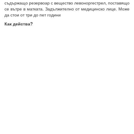
съдържащо резервоар с вещество левоноргестрел, поставящо
се вътре в матката. Задължително от медицинско лице. Може
да стои от три до пет години
Как действа?