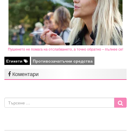
Пушенето не помага на отслабването, а точно обратно – пълнее се!
Етикети
Противозачатъчни средства
Коментари