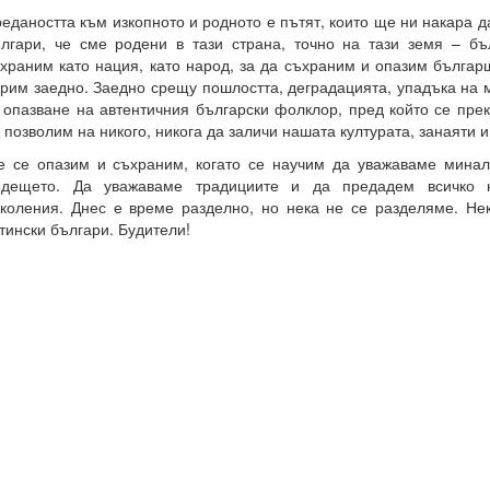
едаността към изкопното и родното е пътят, които ще ни накара д
лгари, че сме родени в тази страна, точно на тази земя – бъ
храним като нация, като народ, за да съхраним и опазим българ
рим заедно. Заедно срещу пошлостта, деградацията, упадъка на 
 опазване на автентичния български фолклор, пред който се прек
 позволим на никого, никога да заличи нашата културата, занаяти и
 се опазим и съхраним, когато се научим да уважаваме минал
ъдещето. Да уважаваме традициите и да предадем всичко 
коления. Днес е време разделно, но нека не се разделяме. Не
тински българи. Будители!