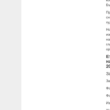
Бъ
Пр
сн
ху
Но
из
на
гл
ор
Е
н
2
З
За
Фо
Фо
Из