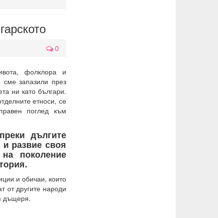
гарското
0
ивота, фолклора и
 сме запазили през
та ни като българи.
отделните етноси, се
правен поглед към
преки дългите
 и развие своя
 на поколение
тория.
иции и обичаи, които
ат от другите народи
м дъщеря.