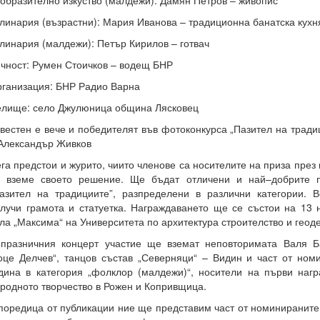
образително изкуство (малдежи): Дамян Петров – живопис
линария (възрастни): Мария Иванова – традиционна банатска кухн
линария (малдежи): Петър Кирилов – готвач
чност: Румен Стоичков – водещ БНР
ганизация: БНР Радио Варна
лище: село Джулюница община Лясковец
вестен е вече и победителят във фотоконкурса „Пазител на тради
Александър Живков
га предстои и журито, чиито членове са носителите на приза през
 вземе своето решение. Ще бъдат отличени и най–добрите п
азител на традициите”, разпределени в различни категории. 
лучи грамота и статуетка. Награждаването ще се състои на 13 
ла „Максима“ на Университета по архитектура строителство и геод
празничния концерт участие ще вземат неповторимата Валя Б
оце Делчев“, танцов състав „Северняци“ – Видин и част от ном
дина в категория „фолклор (малдежи)“, носители на първи наг
родното творчество в Рожен и Копривщица.
поредица от публикации ние ще представим част от номинираните