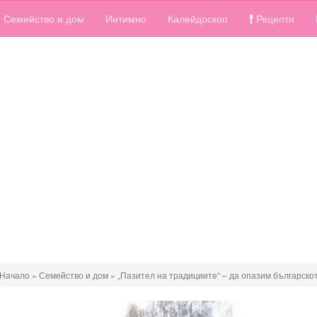
Семейство и дом
Интимно
Калейдоскоп
Рецепти
Начало
»
Семейство и дом
»
„Пазител на традициите“ – да опазим българско