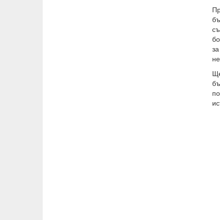
Пр
бъ
съ
бо
за
не
Ще
б
по
ис