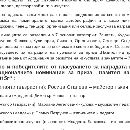
лгария, претворявайки ги в изкуство.
ез годината всеки може да отправя предложения за своята ном
имка на номинираните, кратка автобиография и с какво личн
дожник, певец, танцьор, организация или селище заслужава наград
минациите са разделени в 7 основни категории: Занаяти, Худо
куство, Фолклор, Кулинария, Личност, Организация, Селище. Сле
дпревара и тази година вече си имаме своите победители. Съвсем
асуването за наградата на публиката за приза „Пазител на тр
ганизирана от Асоциация за развитие на изкуствата и занаятите – 7 
то и победителите от гласуването за наградата 
ационалните номинации за приза „Пазител на
015г“ :
анаяти (възрастни): Росица Станева – майстор тъкач
наяти (малдежи): Димитър Нешев – грънчар
лклор (възрастни): Мариана Ангелова-Янкулова – музикален педаг
лклор (малдежи): Славчо Петрунов – изпълнител и педагог
образително изкуство (възрастни): Младенка Ланджева – иконопис