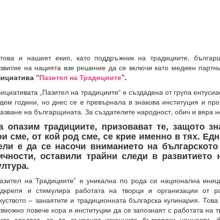
това и нашият екип, като поддръжник на традициите, българ
звитие на нацията взе решение да се включи като медиен партн
ициатива “
Пазител на Традициите
”.
ициативата „Пазител на традициите“ е създадена от група ентусиа
дем години, но днес се е превърнала в знакова институция и про
азване на българщината. За създателите народност, обич и вяра н
а опазим традициите, призовават те, защото зн
ои сме, от кой род сме, се крие именно в тях. Ед
ели е да се насочи вниманието на българскот
ичности, оставили трайни следи в развитието 
ултура.
азител на Традициите” е уникална по рода си национална иниц
дкрепя и стимулира работата на творци и организации от р
куството – занаятите и традиционната българска кулинария. Това
зможно повече хора и институции да се запознаят с работата на 
ито следват, за да съхранят изконните български ценности, 