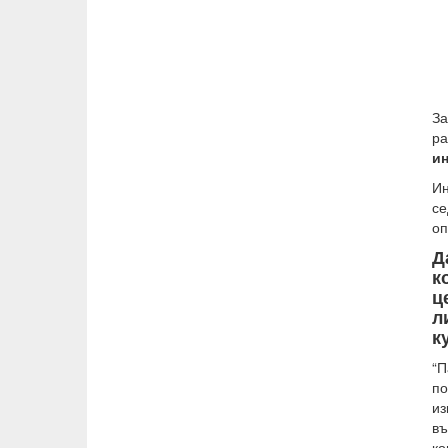
За
ра
ин
Ин
се
оп
Д
к
ц
л
к
“П
по
из
въ
ко