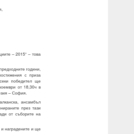
я,
циите – 2015“ – това
 предходните години,
остижения с приза
Всеки победител ще
ноември от 18,30ч в
езия – София.
алканска, ансамбъл
инираните през тази
ради от съборите на
 и наградените и ще