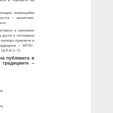
инация, изпращайки
остта – занаятчия,
ата.
жествено и приложно
д дълга и оспорвана
 наскоро приключи и
адициите – 2015г“,
(А.Р.И.З.-7).
на публиката в
 традициите –
ог
ец