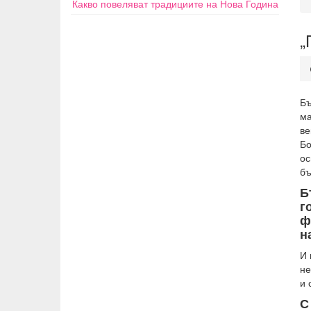
Какво повеляват традициите на Нова Година
„
Б
ма
ве
Бо
ос
бъ
Б
г
ф
н
И 
не
и 
С