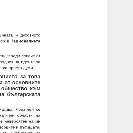
щината и духовното
ьор в
Националната
сти, преди повече от
водник на идеите за
е са просто думи.
анието за това
на от основните
о общество към
на българската
иатива. Чрез нея се
азлични области на
 е невероятен начин
творците и пътищата,
бита и обичаите на