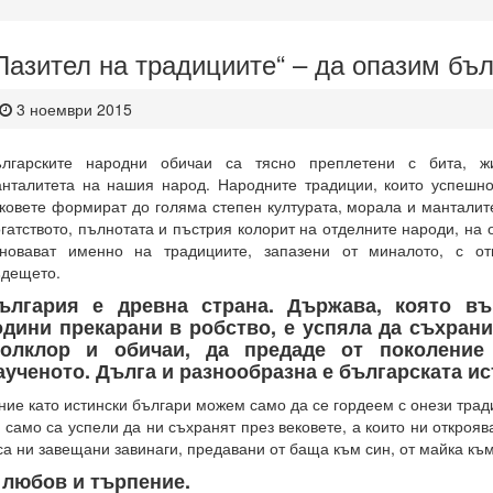
Пазител на традициите“ – да опазим бъл
3 ноември 2015
ългарските народни обичаи са тясно преплетени с бита, ж
нталитета на нашия народ. Народните традиции, които успешно
ковете формират до голяма степен културата, морала и манталите
гатството, пълнотата и пъстрия колорит на отделните народи, на 
новават именно на традициите, запазени от миналото, с от
дещето.
ългария е древна страна. Държава, която въ
одини прекарани в робство, е успяла да съхрани
олклор и обичаи, да предаде от поколение
аученото. Дълга и разнообразна е българската ис
ние като истински българи можем само да се гордеем с онези трад
 само са успели да ни съхранят през вековете, а които ни открояв
са ни завещани завинаги, предавани от баща към син, от майка къ
 любов и търпение.