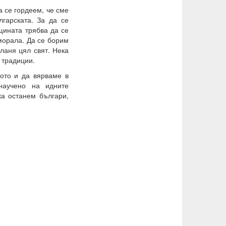
а се гордеем, че сме
лгарската. За да се
щината трябва да се
морала. Да се борим
ланя цял свят. Нека
 традиции.
ото и да вярваме в
научено на идните
ка останем българи,