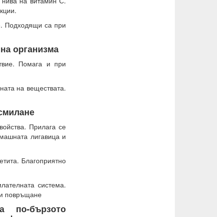
 нива на витамин С.
кции.
е. Подходящи са при
 на организма
вие. Помага и при
ната на веществата.
осмилане
войства. Прилага се
омашната лигавица и
етита. Благоприятно
лателната система.
 и повръщане
а по-бързото