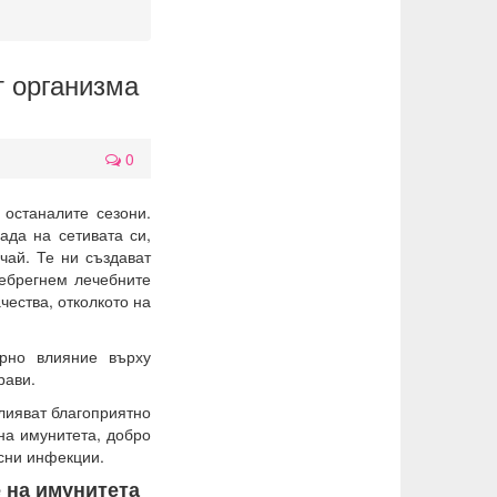
т организма
0
 останалите сезони.
ада на сетивата си,
чай. Те ни създават
небрегнем лечебните
чества, отколкото на
орно влияние върху
рави.
влияват благоприятно
на имунитета, добро
сни инфекции.
е на имунитета