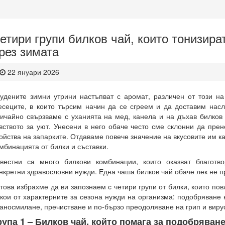
етири групи билков чай, които тонизира
рез зимата
22 януари 2026
удените зимни утрини настъпват с аромат, различен от този на
сеците, в които търсим начин да се сгреем и да доставим насл
ичайно свързваме с уханията на мед, канела и на дъхав билков 
вството за уют. Унесени в него обаче често сме склонни да пре
ойства на запарките. Отдаваме повече значение на вкусовите им ка
мбинацията от билки и съставки.
вестни са много билкови комбинации, които оказват благотв
нкретни здравословни нужди. Една чаша билков чай обаче лек не п
това избрахме да ви запознаем с четири групи от билки, които по
кои от характерните за сезона нужди на организма: подобряване 
аносмилане, пречистване и по-бързо преодоляване на грип и виру
рупа 1 – Билков чай, който помага за подобряван