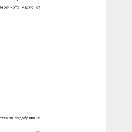
теричното масло от
йства за подобряване