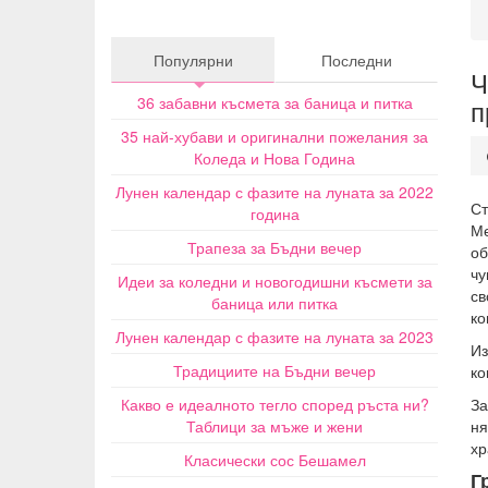
Популярни
Последни
Ч
36 забавни късмета за баница и питка
п
35 най-хубави и оригинални пожелания за
Коледа и Нова Година
Лунен календар с фазите на луната за 2022
Ст
година
Ме
Трапеза за Бъдни вечер
об
чу
Идеи за коледни и новогодишни късмети за
св
баница или питка
ко
Лунен календар с фазите на луната за 2023
Из
Традициите на Бъдни вечер
ко
Какво е идеалното тегло според ръста ни?
За
Таблици за мъже и жени
ня
хр
Класически сос Бешамел
Г