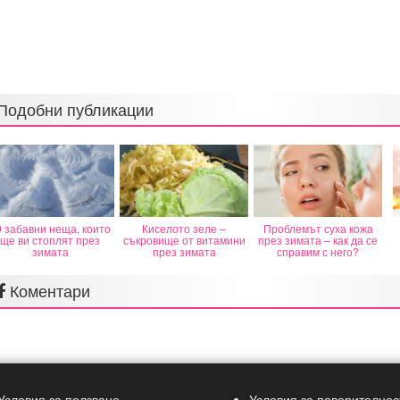
Подобни публикации
9 забавни неща, които
Киселото зеле –
Проблемът суха кожа
ще ви стоплят през
съкровище от витамини
през зимата – как да се
зимата
през зимата
справим с него?
Коментари
Условия за ползване
Условия за поверителнос