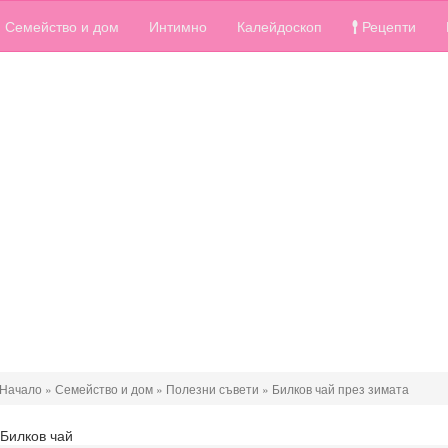
Семейство и дом
Интимно
Калейдоскоп
Рецепти
Начало
»
Семейство и дом
»
Полезни съвети
»
Билков чай през зимата