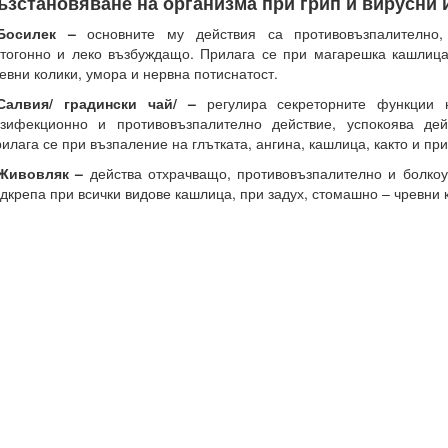
ъзстановяване на организма при грип и вирусни
.Босилек –
основните му действия са противовъзпалително, 
тогонно и леко възбуждащо. Прилага се при магарешка кашлица
евни колики, умора и нервна потиснатост.
.Салвия/ градински чай/ –
регулира секреторните функции 
зифекционно и противовъзпалително действие, успокоява дей
илага се при възпаление на глътката, ангина, кашлица, както и пр
.Живовляк –
действа отхрачващо, противовъзпалително и болкоу
дкрепа при всички видове кашлица, при задух, стомашно – чревни к