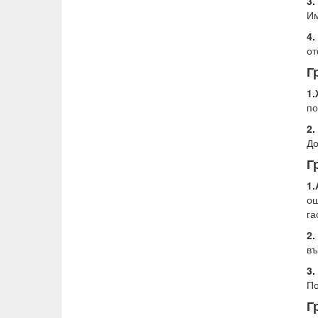
3.
Им
4.
от
Г
1
по
2.
До
Г
1
ощ
га
2.
въ
3
По
Г