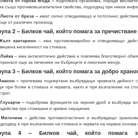
 Листа от горска ягода –
подпомага организма, поради високите
а също противовъзпалителни свойства, подходящ при някои инфе
 Листа от бреза –
имат силно отводняващо и потогонно действи
оци от различен произход
рупа 2 –
Билков чай, който
помага за пречистване
.Жълт кантарион
– има противомикробно и отводняващо дейст
вишена киселинност на стомаха.
 Лайка
– има антисептично действие и повлиява благотворно обмя
принася още за лечениее на бъбреците и пикочния мехур.
рупа 3 –
Билков чай, който
помага за добро хран
.Анасон –
притежава подчертани възбуждащи чревната дейност с
е при болки в стомаха и червата, както и при възпаление на ст
стрит.
 Глухарче –
подобрява функциите на черния дроб и възбужда ап
здейства при стомашни и чревни смущения.
. Маточина –
действа противоспастично и възбуждащо храносми
дходящ е при възпаление на стомаха и червата на нервна основа
рупа 4 –
Билков чай, който
помага з