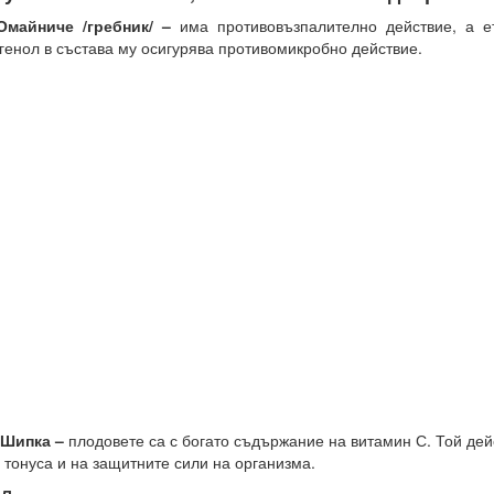
.Омайниче /гребник/ –
има противовъзпалително действие, а е
генол в състава му осигурява противомикробно действие.
 Шипка –
плодовете са с богато съдържание на витамин С. Той де
 тонуса и на защитните сили на организма.