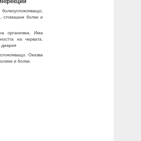
 инфекции
болкоуспокояващо,
, стомашни болки и
на организма. Има
ността на червата.
и диария
спокояващо. Оказва
олики и болки.