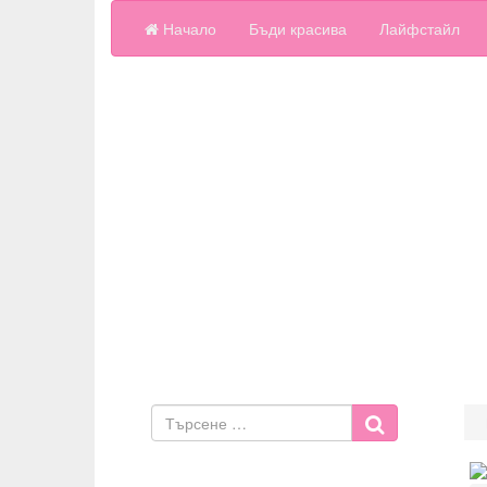
Начало
Бъди красива
Лайфстайл