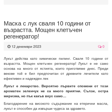
Маска с лук сваля 10 години от
възрастта. Мощен клетъчен
регенератор!
12 декември 2023
0
Лукът действа като химически пилинг. Сваля 10 години от
възрастта. Мощен клетъчен регенератор! Лукът е не само
основа на много от ястията, които приготвяме днес. Преди
векове той е бил предпочитан от древните лечители като
ефективен и надежден лек
Лукът е лекарство. Вероятно първите спомени от този
ароматен зеленчук не са много приятни. Сълзи, остра
миризма, но пък какъв вкус само…
Благодарение на високото съдържание на етерични масла,
лукът е способен да извърши чудеса за здравето.