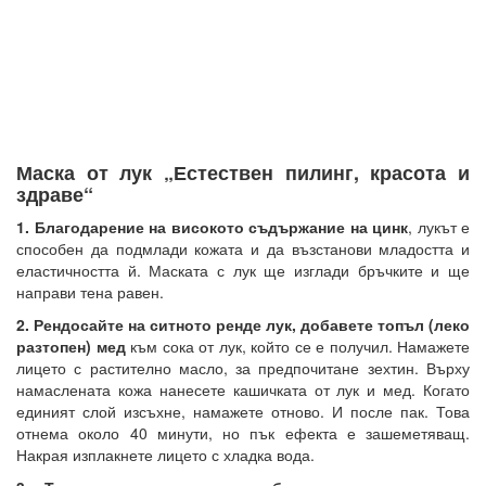
Маска от лук „Естествен пилинг, красота и
здраве“
1. Благодарение на високото съдържание на цинк
, лукът е
способен да подмлади кожата и да възстанови младостта и
еластичността й. Маската с лук ще изглади бръчките и ще
направи тена равен.
2. Рендосайте на ситното ренде лук, добавете топъл (леко
разтопен) мед
към сока от лук, който се е получил. Намажете
лицето с растително масло, за предпочитане зехтин. Върху
намаслената кожа нанесете кашичката от лук и мед. Когато
единият слой изсъхне, намажете отново. И после пак. Това
отнема около 40 минути, но пък ефекта е зашеметяващ.
Накрая изплакнете лицето с хладка вода.