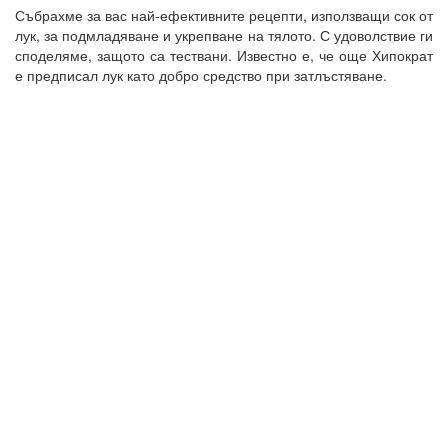
Събрахме за вас най-ефективните рецепти, използващи сок от
лук, за подмладяване и укрепване на тялото. С удоволствие ги
споделяме, защото са тествани. Известно е, че още Хипократ
е предписал лук като добро средство при затлъстяване.