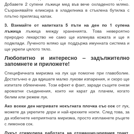
Добавете 2 супени лъжици мед във вече охладеното мляко.
Съхранявайте еликсира в хладилника в стъклена бутилка с
плътно прилягащ капак.
3. Взимайте от напитката 5 пъти на ден по 1 супена
лъжица
лъжица между храненията. Това невероятно
природно лекарство не само ще излекува кожата и ще я
подмлади. Лученото мляко ще поддържа имунната система и
ще укрепи цялото тяло.
Любопитно и интересно – задължително
запомнете и приложете!
Специфичната миризма на лук ще помогне при главоболие.
Достатъчно е да вдишате малко лукови изпарения, и скоро ще
изпитате облекчение. Този ефект е факт, заради същите онези
ароматни съединения, които ни карат да плачем, когато
белим или режем лук.
Ако всеки ден натривате нокътната плочка със сок
от лук,
можете да укрепите дори и най-крехките нокти. След това, за
да избегнете неприятната миризма, просто изплакнете ръцете
с лимонов сок.
Лукът стимулира работата на стомашно-чревния тракт
,