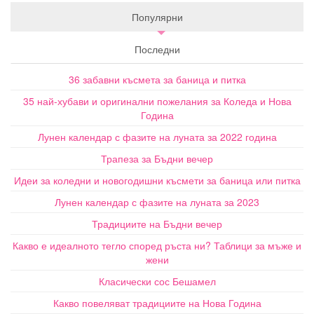
Популярни
Последни
36 забавни късмета за баница и питка
35 най-хубави и оригинални пожелания за Коледа и Нова
Година
Лунен календар с фазите на луната за 2022 година
Трапеза за Бъдни вечер
Идеи за коледни и новогодишни късмети за баница или питка
Лунен календар с фазите на луната за 2023
Традициите на Бъдни вечер
Какво е идеалното тегло според ръста ни? Таблици за мъже и
жени
Класически сос Бешамел
Какво повеляват традициите на Нова Година