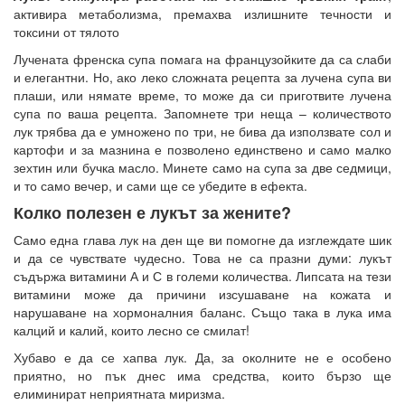
активира метаболизма, премахва излишните течности и
токсини от тялото
Лучената френска супа помага на французойките да са слаби
и елегантни. Но, ако леко сложната рецепта за лучена супа ви
плаши, или нямате време, то може да си приготвите лучена
супа по ваша рецепта. Запомнете три неща – количеството
лук трябва да е умножено по три, не бива да използвате сол и
картофи и за мазнина е позволено единствено и само малко
зехтин или бучка масло. Минете само на супа за две седмици,
и то само вечер, и сами ще се убедите в ефекта.
Колко полезен е лукът за жените?
Само една глава лук на ден ще ви помогне да изглеждате шик
и да се чувствате чудесно. Това не са празни думи: лукът
съдържа витамини А и С в големи количества. Липсата на тези
витамини може да причини изсушаване на кожата и
нарушаване на хормоналния баланс. Също така в лука има
калций и калий, които лесно се смилат!
Хубаво е да се хапва лук. Да, за околните не е особено
приятно, но пък днес има средства, които бързо ще
елиминират неприятната миризма.