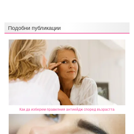
Подобни публикации
Как да изберем правилния антиейдж според възрастта