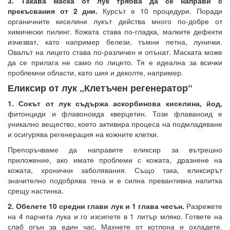
3. Такава маска от лук трябва да се направи с
прекъсвания от 2 дни.
Курсът е 10 процедури. Поради
органичните киселини лукът действа много по-добре от
химически пилинг. Кожата става по-гладка, малките дефекти
изчезват, като например белези, тъмни петна, лунички.
Овалът на лицето става по-различен и опънат. Маската може
да се прилага не само по лицето. Тя е идеална за всички
проблемни области, като шия и деколте, например.
Еликсир от лук „Клетъчен регенератор“
1. Сокът от лук съдържа аскорбинова киселина, йод,
фитонциди и флавоноида кверцетин. Този флаваноид е
уникално вещество, което активира процеса на подмладяване
и осигурява регенерация на кожните клетки.
Препоръчваме да направите еликсир за вътрешно
приложение, ако имате проблеми с кожата, дразнене на
кожата, хронични заболявания. Също така, еликсирът
значително подобрява тена и е силна превантивна напитка
срещу настинка.
2. Обелете 10 средни глави лук и 1 глава чесън.
Разрежете
на 4 парчета лука и го изсипете в 1 литър мляко. Гответе на
слаб огън за един час. Махнете от котлона и охладете.