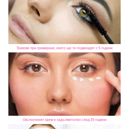
Трикове при гримиране, които ще те подмладят с 5 години
Околоочният крем е задължителен след 25 години