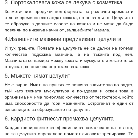
3. Портокаловата кожа се лекува с козметика
Козметичните продукти под формата на различни кремове и
гелове временно заглаждат кожата, но не за дълго. Целулитът
се образува в долните слоеве на кожата и не може да бъде
повлиян по никакъв начин от „вълшебните“ мазила.
4.Излишните мазнини предивикват целулита
И тук грешите. Появата на целулита не се дължи на големи
количества подкожна мазнина, а на тъканта под нея.
Мазнината се намира между кожата и мускулите и когато те се
отпуснат, се появява портокаловата кожа.
5. Мъжете нямат целулит
Не е вярно. Имат, но при тях се появява значително по-рядко,
тъй като тяхната мускулатура е по-здрава и освен това в
организма им има по-голямо количество от тестостерон, който
има способността да гори мазнините. Естрогенът е един от
виновниците за образуването на целулит.
6. Кардиото фитнесът премахва целулита
Кардио тренировките са ефективни за намаляване на теглото,
но за целулита определено помагат силовите тренировки. Те