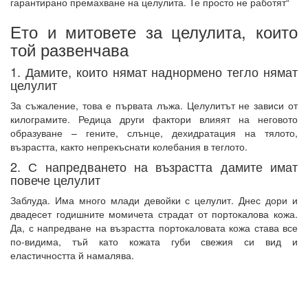
гарантирано премахване на целулита. Те просто не работят“
Ето и митовете за целулита, които
той развенчава
1. Дамите, които нямат наднормено тегло нямат
целулит
За съжаление, това е първата лъжа. Целулитът не зависи от
килограмите. Редица други фактори влияят на неговото
образуване – гените, слънце, дехидратация на тялото,
възрастта, както непрекъснати колебания в теглото.
2. С напредването на възрастта дамите имат
повече целулит
Заблуда. Има много млади девойки с целулит. Днес дори и
двадесет годишните момичета страдат от портокалова кожа.
Да, с напредване на възрастта портокаловата кожа става все
по-видима, тъй като кожата губи свежия си вид и
еластичността й намалява.