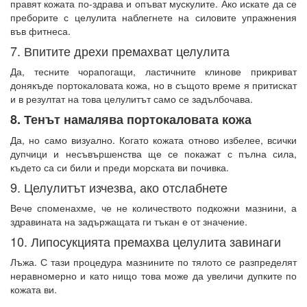
правят кожата по-здрава и опъват мускулите. Ако искате да се
преборите с целулита наблегнете на силовите упражнения
във фитнеса.
7. Впитите дрехи премахват целулита
Да, тесните чорапогащи, ластичните клинове прикриват
донякъде портокаловата кожа, но в същото време я притискат
и в резултат на това целулитът само се задълбочава.
8. Тенът намалява портокаловата кожа
Да, но само визуално. Когато кожата отново избелее, всички
дупчици и несъвършенства ще се покажат с пълна сила,
където са си били и преди морската ви почивка.
9. Целулитът изчезва, ако отслабнете
Вече споменахме, че не количеството подкожни мазнини, а
здравината на задържащата ги тъкан е от значение.
10. Липосукцията премахва целулита завинаги
Лъжа. С тази процедура мазнините по тялото се разпределят
неравномерно и като нищо това може да увеличи дупките по
кожата ви.