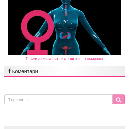
7 лъжи за хормоните и как ни влияят всъщност
Коментари