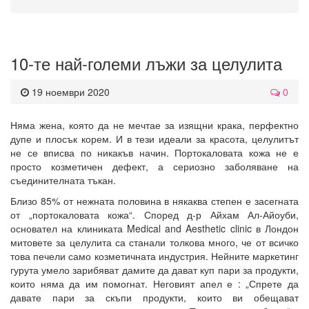
10-те най-големи лъжи за целулита
19 ноември 2020
0
Няма жена, която да не мечтае за изящни крака, перфектно
дупе и плосък корем. И в тези идеали за красота, целулитът
не се вписва по никакъв начин. Портокаловата кожа не е
просто козметичен дефект, а сериозно заболяване на
съединителната тъкан.
Близо 85% от нежната половина в някаква степен е засегната
от „портокаловата кожа“. Според д-р Айхам Ал-Айоуби,
основател на клиниката Medical and Aesthetic clinic в Лондон
митовете за целулита са станали толкова много, че от всичко
това печели само козметичната индустрия. Нейните маркетинг
гурута умело зарибяват дамите да дават куп пари за продукти,
които няма да им помогнат. Неговият апел е : „Спрете да
давате пари за скъпи продукти, които ви обещават