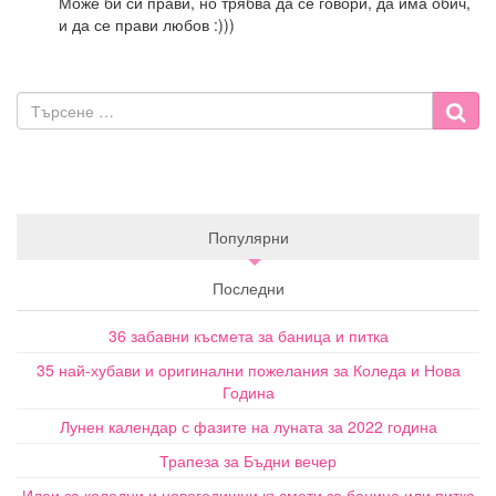
Може би си прави, но трябва да се говори, да има обич,
и да се прави любов :)))
Популярни
Последни
36 забавни късмета за баница и питка
35 най-хубави и оригинални пожелания за Коледа и Нова
Година
Лунен календар с фазите на луната за 2022 година
Трапеза за Бъдни вечер
Идеи за коледни и новогодишни късмети за баница или питка