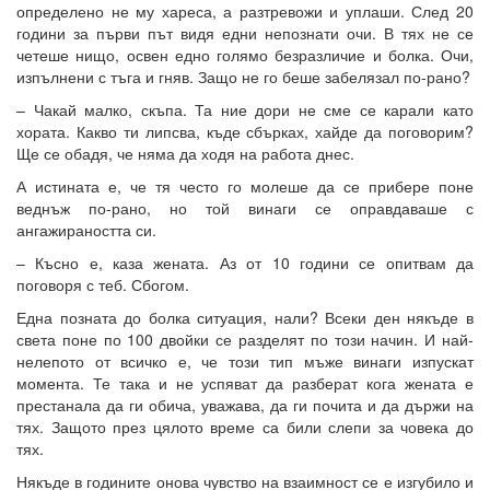
определено не му хареса, а разтревожи и уплаши. След 20
години за първи път видя едни непознати очи. В тях не се
четеше нищо, освен едно голямо безразличие и болка. Очи,
изпълнени с тъга и гняв. Защо не го беше забелязал по-рано?
– Чакай малко, скъпа. Та ние дори не сме се карали като
хората. Какво ти липсва, къде сбърках, хайде да поговорим?
Ще се обадя, че няма да ходя на работа днес.
А истината е, че тя често го молеше да се прибере поне
веднъж по-рано, но той винаги се оправдаваше с
ангажираността си.
– Късно е, каза жената. Аз от 10 години се опитвам да
поговоря с теб. Сбогом.
Една позната до болка ситуация, нали? Всеки ден някъде в
света поне по 100 двойки се разделят по този начин. И най-
нелепото от всичко е, че този тип мъже винаги изпускат
момента. Те така и не успяват да разберат кога жената е
престанала да ги обича, уважава, да ги почита и да държи на
тях. Защото през цялото време са били слепи за човека до
тях.
Някъде в годините онова чувство на взаимност се е изгубило и