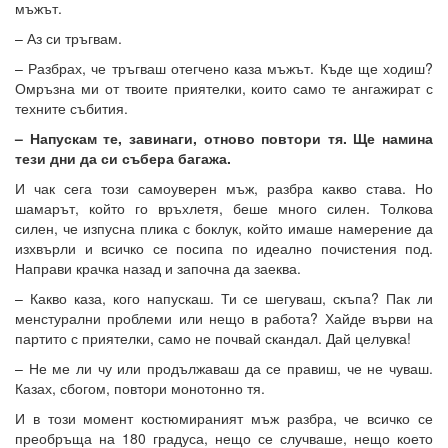
мъжът.
– Аз си тръгвам.
– Разбрах, че тръгваш отегчено каза мъжът. Къде ще ходиш?
Омръзна ми от твоите приятелки, които само те ангажират с
техните събития.
– Напускам те, завинаги, отново повтори тя. Ще намина
тези дни да си събера багажа.
И чак сега този самоуверен мъж, разбра какво става. Но
шамарът, който го връхлетя, беше много силен. Толкова
силен, че изпусна плика с боклук, който имаше намерение да
изхвърли и всичко се посипа по идеално почистения под.
Направи крачка назад и започна да заеква.
– Какво каза, кого напускаш. Ти се шегуваш, скъпа? Пак ли
менстурални проблеми или нещо в работа? Хайде върви на
партито с приятелки, само не почвай скандал. Дай целувка!
– Не ме ли чу или продължаваш да се правиш, че не чуваш.
Казах, сбогом, повтори монотонно тя.
И в този момент костюмираният мъж разбра, че всичко се
преобръща на 180 градуса, нещо се случваше, нещо което