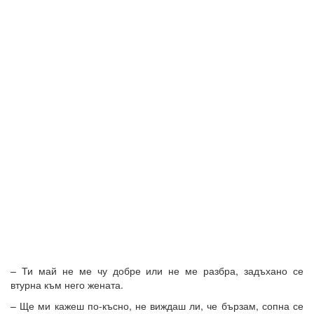
– Ти май не ме чу добре или не ме разбра, задъхано се
втурна към него жената.
– Ще ми кажеш по-късно, не виждаш ли, че бързам, сопна се