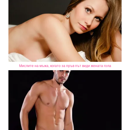
Мислите на мъжа, когато за пръв път види жената гола