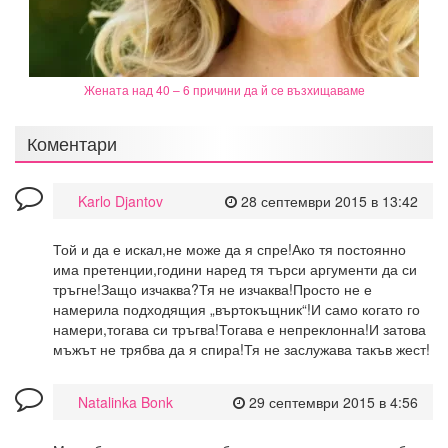
Жената над 40 – 6 причини да й се възхищаваме
Коментари
Karlo Djantov
28 септември 2015 в 13:42
Той и да е искал,не може да я спре!Ако тя постоянно
има претенции,години наред тя търси аргументи да си
тръгне!Защо изчаква?Тя не изчаква!Просто не е
намерила подходящия „въртокъщник“!И само когато го
намери,тогава си тръгва!Тогава е непреклонна!И затова
мъжът не трябва да я спира!Тя не заслужава такъв жест!
Natalinka Bonk
29 септември 2015 в 4:56