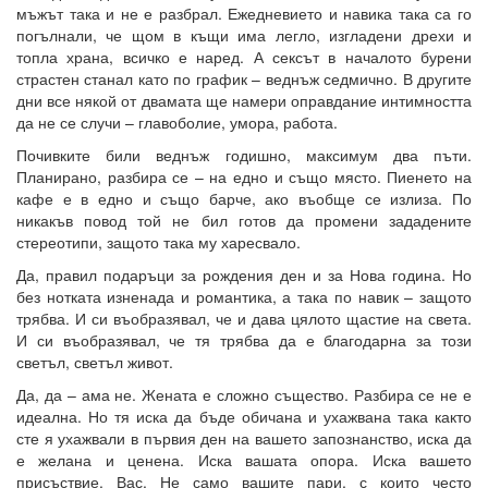
мъжът така и не е разбрал. Ежедневието и навика така са го
погълнали, че щом в къщи има легло, изгладени дрехи и
топла храна, всичко е наред. А сексът в началото бурени
страстен станал като по график – веднъж седмично. В другите
дни все някой от двамата ще намери оправдание интимността
да не се случи – главоболие, умора, работа.
Почивките били веднъж годишно, максимум два пъти.
Планирано, разбира се – на едно и също място. Пиенето на
кафе е в едно и също барче, ако въобще се излиза. По
никакъв повод той не бил готов да промени зададените
стереотипи, защото така му харесвало.
Да, правил подаръци за рождения ден и за Нова година. Но
без нотката изненада и романтика, а така по навик – защото
трябва. И си въобразявал, че и дава цялото щастие на света.
И си въобразявал, че тя трябва да е благодарна за този
светъл, светъл живот.
Да, да – ама не. Жената е сложно същество. Разбира се не е
идеална. Но тя иска да бъде обичана и ухажвана така както
сте я ухажвали в първия ден на вашето запознанство, иска да
е желана и ценена. Иска вашата опора. Иска вашето
присъствие. Вас. Не само вашите пари, с които често