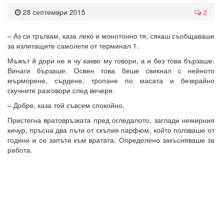
28 септември 2015
2
– Аз си тръгвам, каза леко и монотонно тя, сякаш съобщаваше
за излитащите самолети от терминал 1.
Мъжът й дори не я чу какво му говори, а и без това бързаше.
Винаги бързаше. Освен това беше свикнал с нейното
мърморене, сърдене, тропане по масата и безкрайно
скучните разговори след вечеря.
– Добре, каза той съвсем спокойно.
Пристегна вратовръзката пред огледалото, заглади немирния
кичур, пръсна два пъти от скъпия парфюм, който ползваше от
години и се запъти към вратата. Определено закъсняваше за
работа.