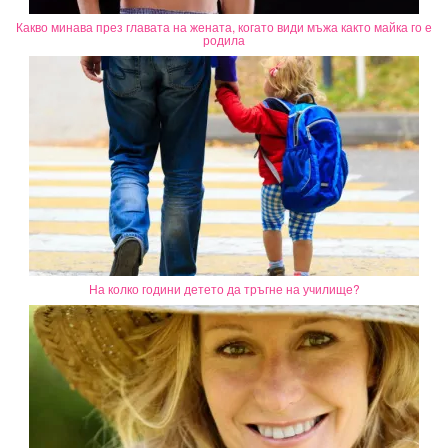
Какво минава през главата на жената, когато види мъжа както майка го е
родила
На колко години детето да тръгне на училище?