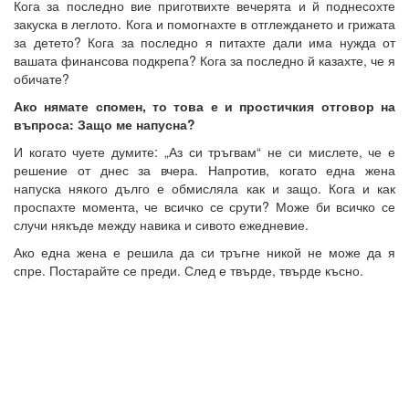
Кога за последно вие приготвихте вечерята и й поднесохте
закуска в леглото. Кога и помогнахте в отглеждането и грижата
за детето? Кога за последно я питахте дали има нужда от
вашата финансова подкрепа? Кога за последно й казахте, че я
обичате?
Ако нямате спомен, то това е и простичкия отговор на
въпроса: Защо ме напусна?
И когато чуете думите: „Аз си тръгвам“ не си мислете, че е
решение от днес за вчера. Напротив, когато една жена
напуска някого дълго е обмисляла как и защо. Кога и как
проспахте момента, че всичко се срути? Може би всичко се
случи някъде между навика и сивото ежедневие.
Ако една жена е решила да си тръгне никой не може да я
спре. Постарайте се преди. След е твърде, твърде късно.