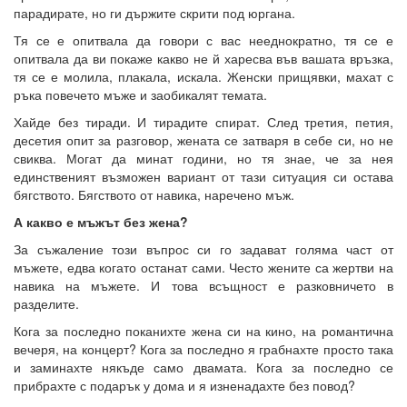
парадирате, но ги държите скрити под юргана.
Тя се е опитвала да говори с вас нееднократно, тя се е
опитвала да ви покаже какво не й харесва във вашата връзка,
тя се е молила, плакала, искала. Женски прищявки, махат с
ръка повечето мъже и заобикалят темата.
Хайде без тиради. И тирадите спират. След третия, петия,
десетия опит за разговор, жената се затваря в себе си, но не
свиква. Могат да минат години, но тя знае, че за нея
единственият възможен вариант от тази ситуация си остава
бягството. Бягството от навика, наречено мъж.
А какво е мъжът без жена?
За съжаление този въпрос си го задават голяма част от
мъжете, едва когато останат сами. Често жените са жертви на
навика на мъжете. И това всъщност е разковничето в
разделите.
Кога за последно поканихте жена си на кино, на романтична
вечеря, на концерт? Кога за последно я грабнахте просто така
и заминахте някъде само двамата. Кога за последно се
прибрахте с подарък у дома и я изненадахте без повод?