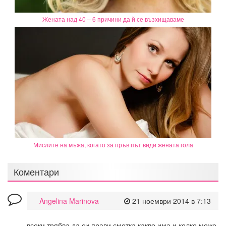
Жената над 40 – 6 причини да й се възхищаваме
Мислите на мъжа, когато за пръв път види жената гола
Коментари
Angelina Marinova
21 ноември 2014 в 7:13
всеки трябва да си прави сметка какво има и колко може