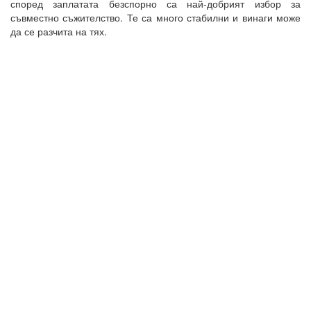
според заплатата безспорно са най-добрият избор за
съвместно съжителство. Те са много стабилни и винаги може
да се разчита на тях.