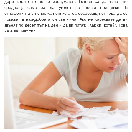
дори когато те не го заслужават. Готови са да тичат по
среднощ, сама за да угодят на нечии прищявки. В
отношенията си с мъжа понякога са обсебващи от това да се
покажат в най-добрата си светлина. Ако не харесвате да ви
звънят по десет път на ден и да ви питат: „Как си, коте?“. Това
не е вашият тип.