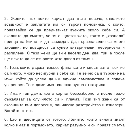
3. Жените пък които харчат два пъти повече, отколкото
всъщност е заплатата им си търсят половинка, с която,
появявайки се да предизвикат възхита около себе си. А
околните да смятат, че тя е щастливката, която е „хванала“
принца на Египет и да завиждат. Да, първоначално са много
забавни, но всъщност са супер вятърничави, несериозни и
разпилени. С тези жени ще ви е весело ден, два, три, а после
ще искате да се отървете като дявол от тамян.
4. Тези, които държат изкъсо финансите и спестяват от всичко
са много, много несигурни в себе си. Те вечно са в търсене на
мъж, който да успее да им вдъхне самочувствие и повече
увереност. Тези дами имат спешна нужна от закрила.
5. Има и тип дами, които харчат безразборно, а после тежко
съжаляват за случилото си и плачат. Този тип жени са от
склонните към депресия, паническо разстройство и изневери.
Бягайте от тях.
6. Ето и шестицата от тотото. Жените, които винаги знаят
колко имат в портмонето, харчат разумно и си правят сметка