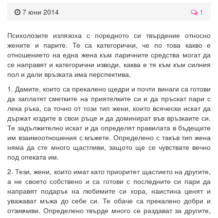
7 юни 2014
1
Психолозите излязоха с поредното си твърдение относно
жените и парите. Те са категорични, че по това какво е
отношението на една жена към паричните средства могат да
се направят и категорични изводи, каква е тя към към силния
пол и дали връзката има перспектива.
1. Дамите, които са прекалено щедри и почти винаги са готови
да заплатят сметките на приятелките си и да пръскат пари с
лека ръка, са точно от този тип жени, които всячески искат да
държат юздите в свои ръце и да доминират във връзкаите си.
Те задължително искат и да определят правилата в бъдещите
им взаимоотношения с мъжете. Определено с такъв тип жена
няма да сте много щастливи, защото ще се чувствате вечно
под опеката им.
2. Тези, жени, които имат като приоритет щастието на другите,
а не своето собствено и са готови с последните си пари да
направят подарък на любимите си хора, наистина ценят и
уважават мъжа до себе си. Те обаче са прекалено добри и
отзивчиви. Определено твърде много се раздават за другите,