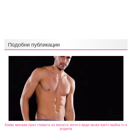
Подобни публикации
Какво минава през главата на жената, когато види мъжа както майка го е
родила