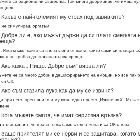
жете са рационални същества. Той много добре знае, че имаш нул
рещнеш.
. Какъв е най-големият му страх под завивките?
 не симулираш оргазъм.
. Добре ли е, ако мъжът държи да си платя сметката 
реща?
. Има мъже, които са впечатлени от жени, които сами си плащат см
кога не трябва да ставана първа среща.
. Ако кажа „ Нищо. Добре съм“ вярва ли?
жете не са много добри в дешифрирането на емоции, но все пак 
 си ОК.
. Ако съм сгазила лука как да му се извиня?
и при него, прегърни го и му каже едно просто „Извинявай“. Мъжет
вече.
. Кога мъжете смята, че имат сериозна връзка?
гато осъзнаят, че правят секс само с една жена и са ОК с това.
. Защо приятелят ми се нерви и се защитава, когато м
аранил?