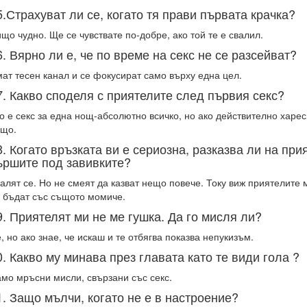
5.Страхуват ли се, когато тя прави първата крачка?
що чудно. Ще се чувствате по-добре, ако той те е свалил.
6. Вярно ли е, че по време на секс не се разсейват?
ат тесен канал и се фокусират само върху една цел.
7. Какво споделя с приятелите след първия секс?
о е секс за една нощ-абсолютно всичко, но ако действително харе
що.
8. Когато връзката ви е сериозна, разказва ли на при
ършите под завивките?
алят се. Но не смеят да казват нещо повече. Току виж приятелите 
 бъдат със същото момиче.
9. Приятелят ми не ме гушка. Да го мисля ли?
, но ако знае, че искаш и те отбягва показва непукизъм.
0. Какво му минава през главата като те види гола ?
мо мръсни мисли, свързани със секс.
1. Защо мълчи, когато не е в настроение?