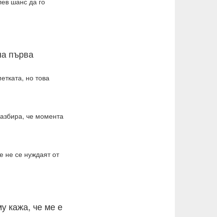
ев шанс да го
на първа
етката, но това
разбира, че момента
е не се нуждаят от
у кажа, че ме е