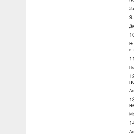
За
9
Да
1
Ня
из
1
Не
1
п
Ак
1
н
Мо
1
Ак