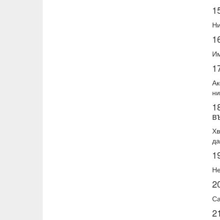
1
Ни
1
Им
1
Ак
ни
1
в
Хв
да
1
Не
2
Са
2