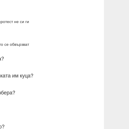
ротест не си ги
то се обвързват
а?
ката им куца?
збера?
о?