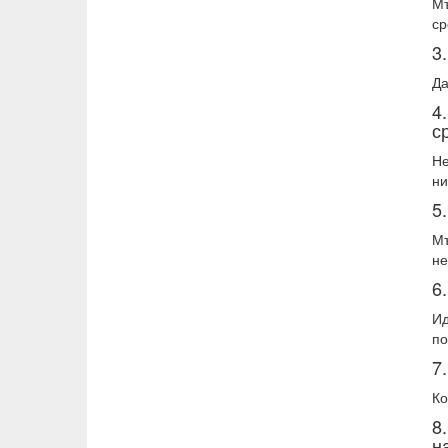
Мъ
с
3
Да
4
с
Не
ни
5
Мъ
не
6
Ид
по
7
Ко
8
н