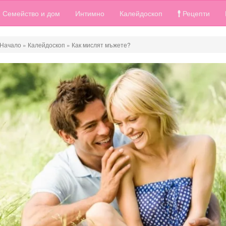
Семейство и дом
Интимно
Калейдоскоп
Рецепти
Начало
»
Калейдоскоп
»
Как мислят мъжете?