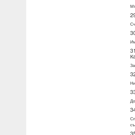
Мъ
2
Сч
3
Им
3
К
За
3
Ни
3
До
3
Сп
съ
3