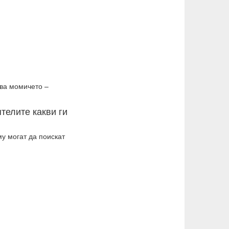
сва момичето –
ятелите какви ги
му могат да поискат