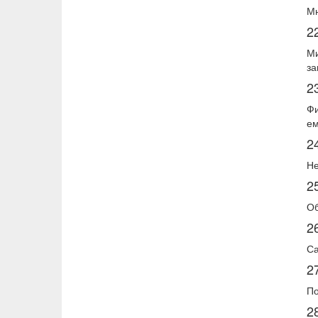
Мн
2
Ми
за
2
Фи
ем
2
Не
2
Об
2
Са
2
По
2