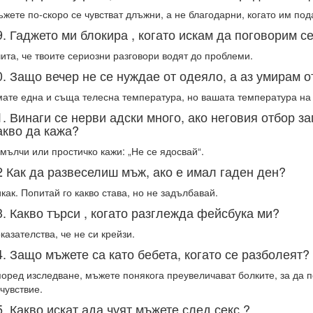
жете по-скоро се чувстват длъжни, а не благодарни, когато им по
9. Гаджето ми блокира , когато искам да поговорим с
ита, че твоите сериозни разговори водят до проблеми.
0. Защо вечер не се нуждае от одеяло, а аз умирам о
ате една и съща телесна температура, но вашата температура на 
1. Винаги се нерви адски много, ако неговия отбор за
акво да кажа?
мълчи или простичко кажи: „Не се ядосвай“.
2 Как да развеселиш мъж, ако е имал гаден ден?
как. Попитай го какво става, но не задълбавай.
3. Какво търси , когато разглежда фейсбука ми?
казателства, че не си крейзи.
4. Защо мъжете са като бебета, когато се разболеят?
оред изследване, мъжете понякога преувеличават болките, за да 
чувствие.
5. Какво искат ада чуят мъжете след секс ?