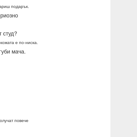
дариш подарък.
ериозно
т студ?
кожата е по-ниска.
губи мача.
получат повече