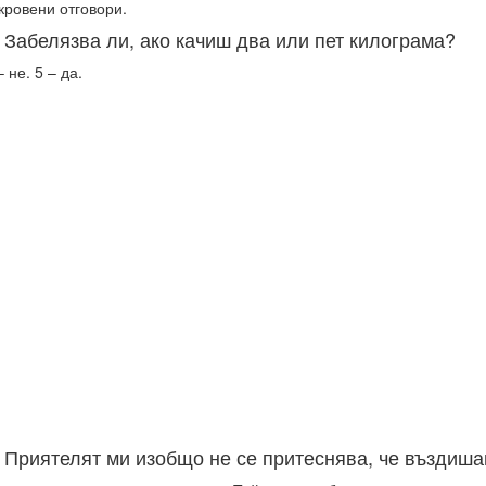
кровени отговори.
. Забелязва ли, ако качиш два или пет килограма?
– не. 5 – да.
. Приятелят ми изобщо не се притеснява, че въздиша