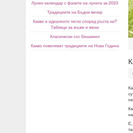
Лунен календар с фазите на луната за 2023
Традициите на Бъдни вечер
Какво е идеалното тегло според ръста ни?
Таблици за мъже и жени
Класически сос Бешамел
Какво повеляват традициите на Нова Година
К
Ка
су
пе
Ка
на
Е,
та