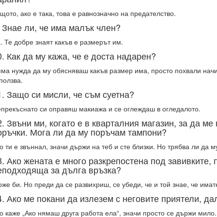
щото, ако е така, това е равнозначно на предателство.
. Знае ли, че има малък член?
. Те добре знаят какъв е размерът им.
0. Как да му кажа, че е доста надарен?
ма нужда да му обясняваш какъв размер има, просто похвали начин
ползва.
1. Защо си мисли, че съм суетна?
прекъснато си оправяш макиажа и се оглеждаш в огледалото.
2. Звъни ми, когато е в кварталния магазин, за да ме
оръчки. Мога ли да му поръчам тампони?
о ти е звъннал, значи държи на теб и сте близки. Но трябва ли да 
3. Ако жената е много разкрепостена под завивките, 
еподходяща за дълга връзка?
же би. Но преди да се развихриш, се убеди, че и той знае, че имат
4. Ако ме покани да излезем с неговите приятели, да
о каже „Ако нямаш друга работа ела“, значи просто се държи мило.