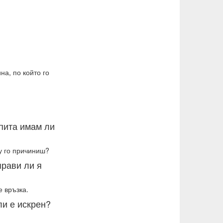
а, по който го
 пита имам ли
му го причиниш?
прави ли я
е връзка.
ли е искрен?