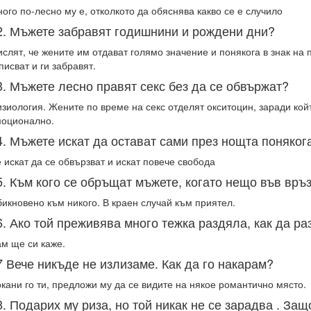
ого по-лесно му е, отколкото да обяснява какво се е случило
2. Мъжете забравят годишнини и рождени дни?
слят, че жените им отдават голямо значение и понякога в знак на п
писват и ги забравят.
3. Мъжете лесно правят секс без да се обвържат?
зиология. Жените по време на секс отделят окситоцин, заради кой
оционално.
4. Мъжете искат да остават сами през нощта поняког
 искат да се обвързват и искат повече свобода
5. Към кого се обръщат мъжете, когато нещо във връз
икновено към никого. В краен случай към приятел.
6. Ако той преживява много тежка раздяла, как да ра
м ще си каже.
7 Вече никъде не излизаме. Как да го накарам?
кани го ти, предложи му да се видите на някое романтично място.
8. Подарих му риза, но той никак не се зарадва . Защ