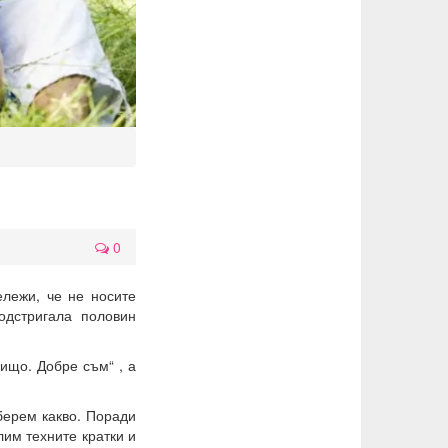
0
ележи, че не носите
одстригала половин
нищо. Добре съм“ , а
берем какво. Поради
лим техните кратки и