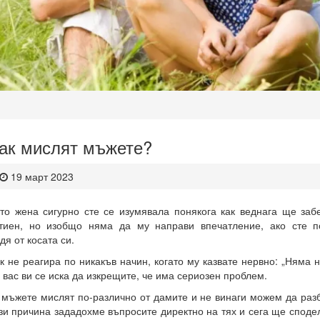
ак мислят мъжете?
19 март 2023
то жена сигурно сте се изумявала понякога как веднага ще заб
тиен, но изобщо няма да му направи впечатление, ако сте п
дя от косата си.
к не реагира по никакъв начин, когато му казвате нервно: „Няма 
 вас ви се иска да изкрещите, че има сериозен проблем.
 мъжете мислят по-различно от дамите и не винаги можем да раз
зи причина зададохме въпросите директно на тях и сега ще споде