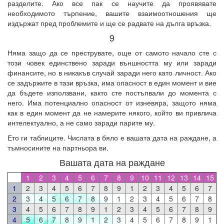
разделите. Ако все пак се научите да проявявате
необходимото търпение, вашите взаимоотношения ще
издържат пред проблемите и ще се радвате на дълга връзка.
9
Няма защо да се преструвате, още от самото начало сте с
този човек единствено заради външността му или заради
финансите, но в никакъв случай заради него като личност. Ако
се задържите в тази връзка, има опасност в един момент и вие
да бъдете използвани, както сте постъпвали до момента с
него. Има потенциално опасност от изневяра, защото няма
как в един момент да не намерите някого, който ви привлича
интелектуално, а не само заради парите му.
Ето ги таблиците. Числата в бяло е вашата дата на раждане, а
тъмносините на партньора ви.
Вашата дата на раждане
1
2
3
4
5
6
7
8
9
10
11
12
13
14
15
1
2
3
4
5
6
7
8
9
1
2
3
4
5
6
7
2
3
4
5
6
7
8
9
1
2
3
4
5
6
7
8
3
4
5
6
7
8
9
1
2
3
4
5
6
7
8
9
4
5
6
7
8
9
1
2
3
4
5
6
7
8
9
1