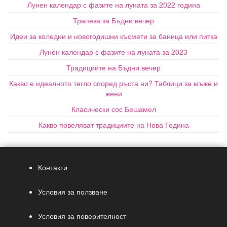
Лунен календар с фазите на луната за 2022 година
Трапеза за Бъдни вечер
Идеи за коледни и новогодишни късмети за баница или питка
Лунен календар с фазите на луната за 2023
Традициите на Бъдни вечер
Какво е идеалното тегло според ръста ни? Таблици за мъже и
жени
Класически сос Бешамел
Какво повеляват традициите на Нова Година
Контакти
Условия за ползване
Условия за поверителност