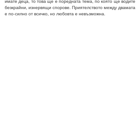
имате деца, то това ще е поредната тема, по която ще водите
безкрайни, изнервящи спорове. Приятелството между двамата
е по-силно от всичко, но любовта е невъзможна.