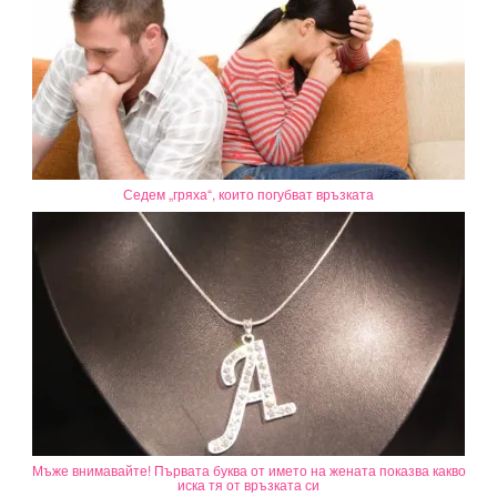
Седем „гряха“, които погубват връзката
Мъже внимавайте! Първата буква от името на жената показва какво
иска тя от връзката си