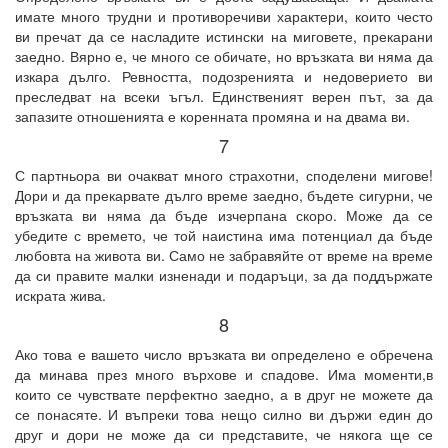
имате много трудни и противоречиви характери, които често
ви пречат да се насладите истински на миговете, прекарани
заедно. Вярно е, че много се обичате, но връзката ви няма да
изкара дълго. Ревността, подозренията и недоверието ви
преследват на всеки ъгъл. Единственият верен път, за да
запазите отношенията е коренната промяна и на двама ви.
7
С партньора ви очакват много страхотни, споделени мигове!
Дори и да прекарвате дълго време заедно, бъдете сигурни, че
връзката ви няма да бъде изчерпана скоро. Може да се
убедите с времето, че той наистина има потенциал да бъде
любовта на живота ви. Само не забравяйте от време на време
да си правите малки изненади и подаръци, за да поддържате
искрата жива.
8
Ако това е вашето число връзката ви определено е обречена
да минава през много върхове и спадове. Има моменти,в
които се чувствате перфектно заедно, а в друг не можете да
се понасяте. И въпреки това нещо силно ви държи един до
друг и дори не може да си представите, че някога ще се