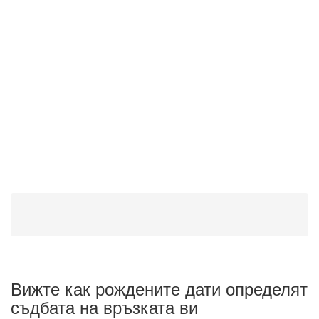
Вижте как рождените дати определят
съдбата на връзката ви