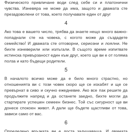
Физическото привличане води след себе си и платонични
чувства. Изневяра не може да има, защото и двамата сте
презадоволени от това, което получавате един от друг
4
Ако това е вашето число, трябва да знаете нещо много важно-
попаднали сте на човека, с когото може да създадете
семейство! И двамата сте отговорни, сериозни и лоялни. Не
бихте изневерили или излъгали. В същото време изпитвате
истинска привързаност един към друг, което ще ви е от голяма
полза и като бъдещи родители.
5
В началото всичко може да е било много страстно, но
отношенията ви с този човек скоро ще се изхабят и ще се
превърнат в сиво и скучно ежедневие. Ако все пак решите да
продължите напред и да останете заедно, бихте могли да
стартирате успешен семеен бизнес. Той със сигурност ще ви
донесе спокоен живот. А дали ще бъдете щастливи от това,
зависи само от вас.
6
Определено връзката ви е доста задушаваща. И двамата