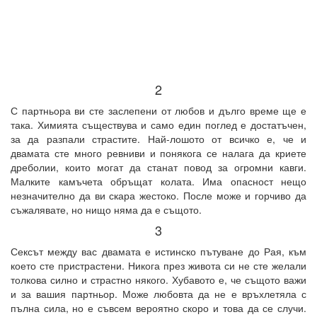
2
С партньора ви сте заслепени от любов и дълго време ще е
така. Химията съществува и само един поглед е достатъчен,
за да разпали страстите. Най-лошото от всичко е, че и
двамата сте много ревниви и понякога се налага да криете
дреболии, които могат да станат повод за огромни кавги.
Малките камъчета обръщат колата. Има опасност нещо
незначително да ви скара жестоко. После може и горчиво да
съжалявате, но нищо няма да е същото.
3
Сексът между вас двамата е истинско пътуване до Рая, към
което сте пристрастени. Никога през живота си не сте желали
толкова силно и страстно някого. Хубавото е, че същото важи
и за вашия партньор. Може любовта да не е връхлетяла с
пълна сила, но е съвсем вероятно скоро и това да се случи.