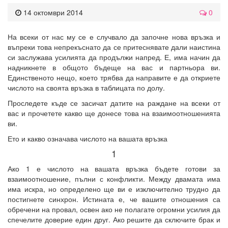
14 октомври 2014
0
На всеки от нас му се е случвало да започне нова връзка и
въпреки това непрекъснато да се притеснявате дали наистина
си заслужава усилията да продължи напред. Е, има начин да
надникнете в общото бъдеще на вас и партньора ви.
Единственото нещо, което трябва да направите е да откриете
числото на своята връзка в таблицата по долу.
Проследете къде се засичат датите на раждане на всеки от
вас и прочетете какво ще донесе това на взаимоотношенията
ви.
Ето и какво означава числото на вашата връзка
1
Ако 1 е числото на вашата връзка бъдете готови за
взаимоотношение, пълни с конфликти. Между двамата има
има искра, но определено ще ви е изключително трудно да
постигнете синхрон. Истината е, че вашите отношения са
обречени на провал, освен ако не полагате огромни усилия да
спечелите доверие един друг. Ако решите да сключите брак и