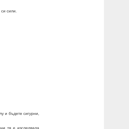
 си сили.
лу и бъдете сигурни,
ини тя е изследвала