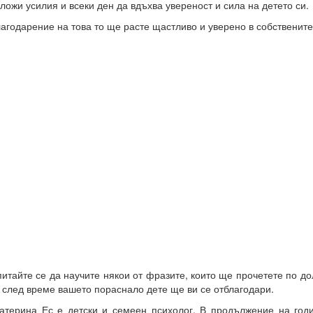
ложи усилия и всеки ден да вдъхва увереност и сила на детето си.
агодарение на това то ще расте щастливо и уверено в собствените
итайте се да научите някои от фразите, които ще прочетете по до
 след време вашето пораснало дете ще ви се отблагодари.
атерина Ес е детски и семеен психолог. В продължение на год