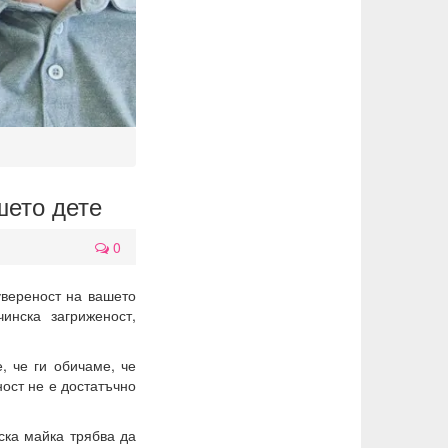
шето дете
0
увереност на вашето
нска загриженост,
, че ги обичаме, че
ност не е достатъчно
ска майка трябва да