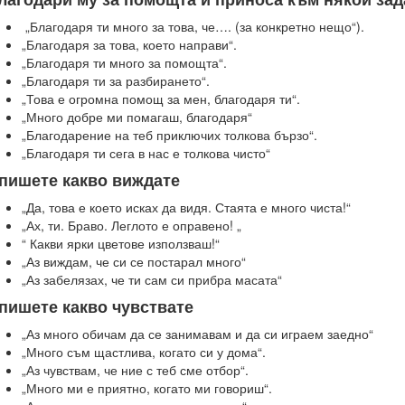
„Благодаря ти много за това, че…. (за конкретно нещо“).
„Благодаря за това, което направи“.
„Благодаря ти много за помощта“.
„Благодаря ти за разбирането“.
„Това е огромна помощ за мен, благодаря ти“.
„Много добре ми помагаш, благодаря“
„Благодарение на теб приключих толкова бързо“.
„Благодаря ти сега в нас е толкова чисто“
пишете какво виждате
„Да, това е което исках да видя. Стаята е много чиста!“
„Ах, ти. Браво. Леглото е оправено! „
“ Какви ярки цветове използваш!“
„Аз виждам, че си се постарал много“
„Аз забелязах, че ти сам си прибра масата“
пишете какво чувствате
„Аз много обичам да се занимавам и да си играем заедно“
„Много съм щастлива, когато си у дома“.
„Аз чувствам, че ние с теб сме отбор“.
„Много ми е приятно, когато ми говориш“.