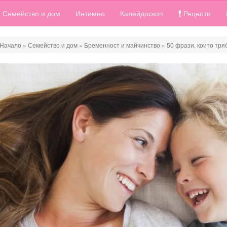
Семейство и дом
Интимно
Калейдоскоп
Рецепти
Начало
»
Семейство и дом
»
Бременност и майчинство
»
50 фрази, които тря