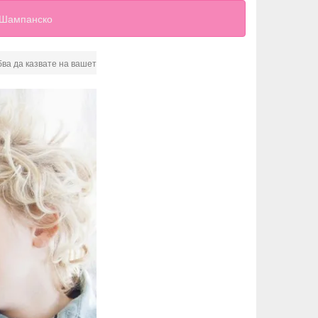
Шампанско
бва да казвате на вашето дете