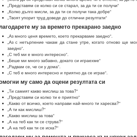
„Представям се колко си се старал, за да ти се получи“
„Колко дълго мисли, за да ти се получи така добре“
„Твоят упорит труд доведе до отлични резултати“
лагодарете му за времето прекарано заедно
„Аз много ценя времето, което прекарваме заедно“.
„Аз с нетърпение чакам да стане утре, когато отново ще м
заедно“.
„С теб ми е много интересно“.
„Беше ми много забавно, докато си играехме“
„Радвам се, че си у дома“.
„С теб е много интересно и приятно да се играе“.
омогни му само да оцени резултата си
„Ти самият какво мислиш за това?“
„Представям си колко ти е приятно“
„Какво от всичко, което направи най-много ти харесва?“
„А ти как мислиш?“
„Какво мислиш за това“
„А на теб как ти се струва?“
„А на теб как ти се иска?“
лагодари му за помощта и приноса към някои зад