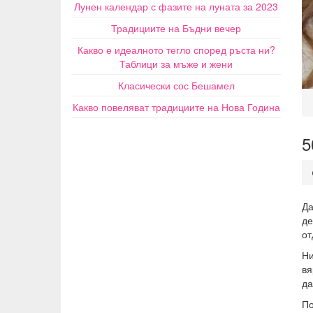
Лунен календар с фазите на луната за 2023
Традициите на Бъдни вечер
Какво е идеалното тегло според ръста ни?
Таблици за мъже и жени
Класически сос Бешамел
Какво повеляват традициите на Нова Година
5
Д
де
от
Ни
вя
да
По