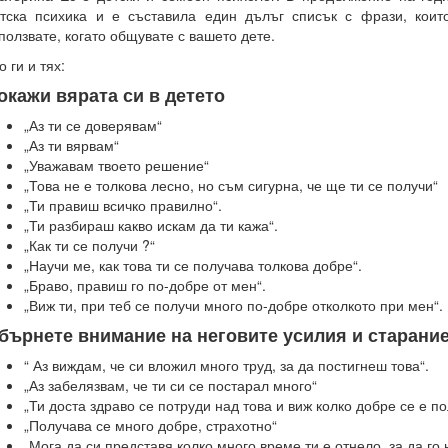
тска психика и е съставила един дълъг списък с фрази, кои
ползвате, когато общувате с вашето дете.
о ги и тях:
окажи вярата си в детето
„Аз ти се доверявам“
„Аз ти вярвам“
„Уважавам твоето решение“
„Това не е толкова лесно, но съм сигурна, че ще ти се получи“
„Ти правиш всичко правилно“.
„Ти разбираш какво искам да ти кажа“.
„Как ти се получи ?“
„Научи ме, как това ти се получава толкова добре“.
„Браво, правиш го по-добре от мен“.
„Виж ти, при теб се получи много по-добре отколкото при мен“.
бърнете внимание на неговите усилия и старани
“ Аз виждам, че си вложил много труд, за да постигнеш това“.
„Аз забелязвам, че ти си се постарал много“
„Ти доста здраво се потруди над това и виж колко добре се е п
„Получава се много добре, страхотно“
„Мога да си представя колко много време ти е отнело, за да го