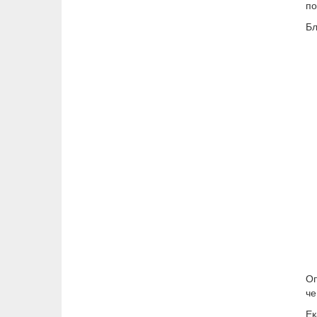
по
Бл
Оп
че
Ек