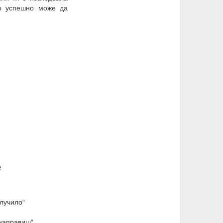
то успешно може да
е
олучило“
 направиш“