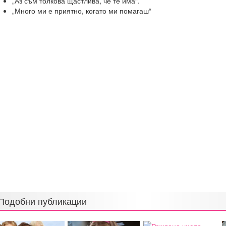
„Аз съм толкова щастлива, че те има“.
„Много ми е приятно, когато ми помагаш“
Подобни публикации