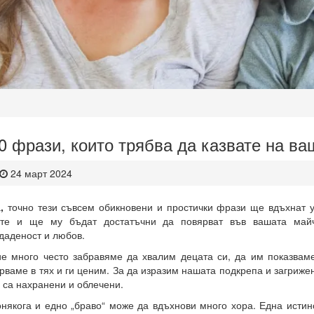
0 фрази, които трябва да казвате на ва
24 март 2024
а
,
точно тези съвсем обикновени и простички фрази ще вдъхнат 
те и ще му бъдат достатъчни да повярват във вашата майчи
даденост и любов.
е много често забравяме да хвалим децата си, да им показваме
рваме в тях и ги ценим. За да изразим нашата подкрепа и загриже
 са нахранени и облечени.
някога и едно „браво“ може да вдъхнови много хора. Една истин