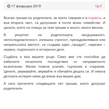
17 февруари 2019
0
Всички грешки на родителите, за които говорим и в
първата
, и
във втората част, са допускани в почти всяко семейство. И
цената, която се плаща за тези грешки е много, много висока.
В резултат на родителската несдържаност,
непоследователност, излишна строгост, презадоволяване или
непрекъсната заетост, се създава един „продукт“, наречен –
нервно, подтиснато и истерично дете.
Съдбата е във вашите ръце. Само вие сте способни да
избегнете печалните последствия от неправилното
възпитание. Малко повече усилия, търпение и старание.
Ценете, уважавайте, вярвайте и обичайте децата си. И никога
детската истерия няма да влезе във вашия дом.
А сега прочетете следващите пет грешки, които допускат
родителите.