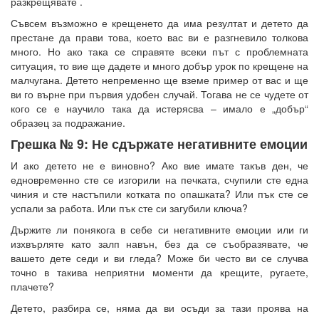
разкрещявате .
Съвсем възможно е крещенето да има резултат и детето да
престане да прави това, което вас ви е разгневило толкова
много. Но ако така се справяте всеки път с проблемната
ситуация, то вие ще дадете и много добър урок по крещене на
малчугана. Детето непременно ще вземе пример от вас и ще
ви го върне при първия удобен случай. Тогава не се чудете от
кого се е научило така да истерясва – имало е „добър“
образец за подражание.
Грешка № 9: Не сдържате негативните емоции
И ако детето не е виновно? Ако вие имате такъв ден, че
едновременно сте се изгорили на печката, счупили сте една
чиния и сте настъпили котката по опашката? Или пък сте се
успали за работа. Или пък сте си загубили ключа?
Държите ли понякога в себе си негативните емоции или ги
изхвърляте като залп навън, без да се съобразявате, че
вашето дете седи и ви гледа? Може би често ви се случва
точно в такива неприятни моменти да крещите, ругаете,
плачете?
Детето, разбира се, няма да ви осъди за тази проява на