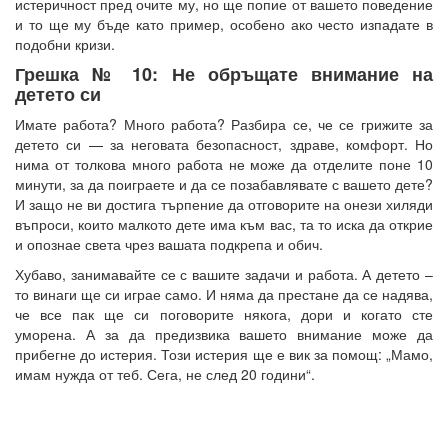
истеричност пред очите му, но ще попие от вашето поведение
и то ще му бъде като пример, особено ако често изпадате в
подобни кризи.
Грешка № 10: Не обръщате внимание на
детето си
Имате работа? Много работа? Разбира се, че се грижите за
детето си — за неговата безопасност, здраве, комфорт. Но
нима от толкова много работа не може да отделите поне 10
минути, за да поиграете и да се позабавлявате с вашето дете?
И защо не ви достига търпение да отговорите на онези хиляди
въпроси, които малкото дете има към вас, та то иска да открие
и опознае света чрез вашата подкрепа и обич.
Хубаво, занимавайте се с вашите задачи и работа. А детето –
то винаги ще си играе само. И няма да престане да се надява,
че все пак ще си поговорите някога, дори и когато сте
уморена. А за да предизвика вашето внимание може да
прибегне до истерия. Този истерия ще е вик за помощ: „Мамо,
имам нужда от теб. Сега, не след 20 години“.