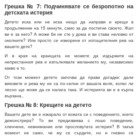
Грешка № 7: Подчинявате се безропотно на
детската истерия
Детето иска или не иска нещо да направи и крещи в
продължение на 15 минути, само за да постигне своето. Жал
ви е за него? А може би не сте у дома и ви става неловко от
околните? Или просто се изморени от изтощителния рев на
вашето дете?
И в края на краищата не можете да издържите на
непрестанния рев и изпълнявате желанието му, независимо
какво е то.
От този момент детето започва да прави догадки: дали
виковете и рева му не са по-силни от вашата воля, колко ли
лесно ще може да се налага така. И истерията ви е в кърпа
вързана..
Грешка № 8: Крещите на детето
Вашето дете ви е изкарало от кожата си с поведението, което
демонстрира? То ви предизвиква с лошо поведение,
хленчене, невнимание или прословутата истерия? В такъв
момент не само, че му се сърдите, но и гневно се