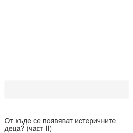
От къде се появяват истеричните
деца? (част II)