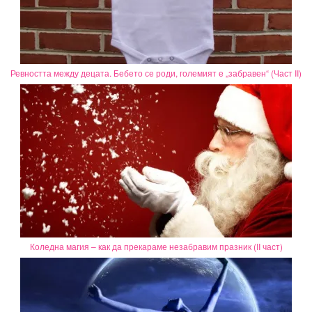
Ревността между децата. Бебето се роди, големият е „забравен“ (Част II)
Коледна магия – как да прекараме незабравим празник (II част)