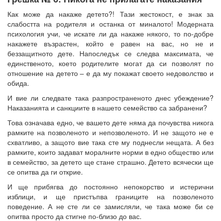
Как може да накаже детето?! Тази жестокост, е знак за
слабостта на родителя и останка от миналото! Модерната
психология учи, че искате ли да накаже някого, то по-добре
накажете възрастен, който е равен на вас, но не и
беззащитното дете. Напоследък се следва максимата, че
единственото, което родителите могат да си позволят по
отношение на детето – е да му покажат своето недоволство и
обида.
И вие ли следвате така разпространеното днес убеждение?
Наказанията и санкциите в нашето семейство са забранени?
Това означава едно, че вашето дете няма да почувства никога
рамките на позволеното и непозволеното. И не защото не е
схватливо, а защото вие така сте му поднесли нещата. А без
рамките, които задават моралните норми в едно общество или
в семейство, за детето ще стане страшно. Детето всячески ще
се опитва да ги открие.
И ще прибягва до постоянно непокорство и истерични
изблици, и ще пристъпва границите на позволеното
поведение. А не сте ли се замисляли, че така може би се
опитва просто да стигне по-близо до вас.