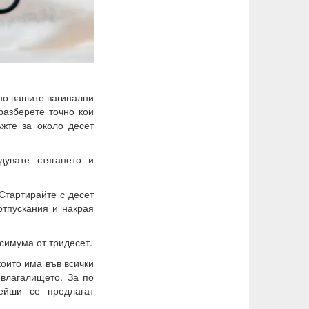
чно вашите вагинални
разберете точно кои
ъжте за около десет
дувате стягането и
Стартирайте с десет
отпускания и накрая
симума от тридесет.
 които има във всички
 влагалището. За по
ейши се предлагат