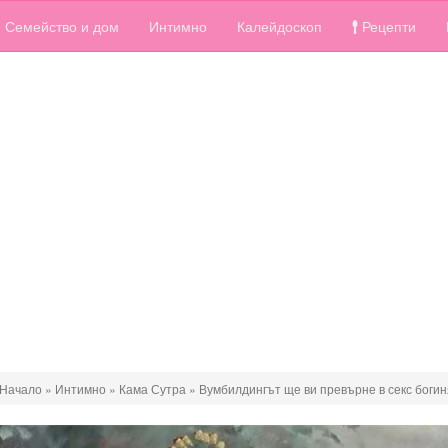
Семейство и дом
Интимно
Калейдоскоп
Рецепти
Начало
»
Интимно
»
Кама Сутра
»
Вумбилдингът ще ви превърне в секс богин