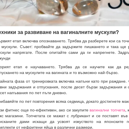
ехники за развиване на вагиналните мускули?
рвият етап включва опознаването. Трябва да разберете кои са то
 мускули. Съвет: пробвайте да задържите пишкането и така ще 
скули напрягате. После опитайте сами да ги напрегнете. Задр
кунди
орият етап е научаването. Трябва да се научите как да ре
пускането на мускулите на вагината и то възможно най-бързо.
айната фаза от тренировката включва напъни като при раждане. 
вни задържания и отпускания, после десет бързи задържания и 
сет напъвания по пет пъти дневно.
ибавяйте по пет повторения всяка седмица, докато достигнете мак
зи фитнес още по-ефективен, ако си закупите
вагинални топчета
,
кс магазини. Топчетата се мажат с лубрикант и се поставят във
исканите дами искащи да усвоят изкуството на японските г
мплекти от нефритени яйца в различни размери.