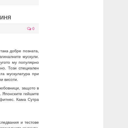
гиня
0
така добре позната,
агиналните мускули.
ругото му популярно
лно. Този специален
ата мускулатура при
и висоти.
любовници, защото в
а. Японските гейшите
 фитнес. Кама Сутра
следвания и тестове
агиналните мускули.