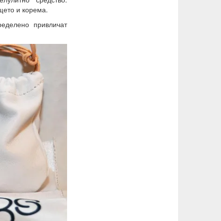
щето и корема.
ределено привличат