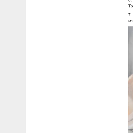
Тр
7.
мъ