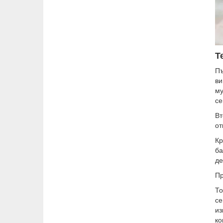
Т
Пъ
ви
му
се
Вт
от
Кр
ба
де
Пр
То
се
из
ко