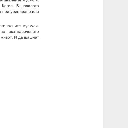
Кегел. В началото
я при уриниране или
агиналните мускули.
 по така наречените
и живот. И да шашнат