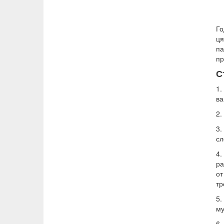
Го
ця
па
пр
С
1.
ва
2.
3.
сл
4.
ра
от
тр
5.
му
6