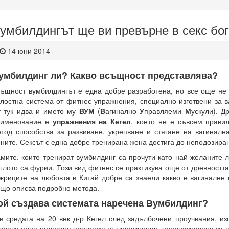
умбилдингът ще ви превърне в секс бо
14 юни 2014
умбилдинг ли? Какво всъщност представлява?
ъщност вумбилдингът е една добре разработена, но все още не 
лостна система от фитнес упражнения, специално изготвени за в
 тук идва и името му
ВУМ
(
В
агинално
У
правляеми
М
ускули). Д
аименование е
упражнения на Кегел
, което не е съвсем прави
тод способства за развиване, укрепване и стягане на вагиналн
ните. Сексът с една добре тренирана жена достига до неподозиран
мите, които тренират вумбилдинг са прочути като най-желаните 
глото са фурии. Този вид фитнес се практикува още от древностт
жриците на любовта в Китай добре са знаели какво е вагинален
що описва подробно метода.
ой създава системата наречена Вумбилдинг?
в средата на 20 век д-р Кегел след задълбочени проучвания, из
здава една цялостна програма от упражнения, предназначена за в