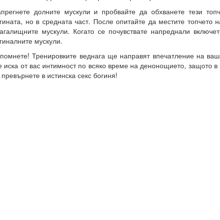
прегнете долните мускули и пробвайте да обхванете тези топч
гината, но в средната част. После опитайте да местите топчето 
агалищните мускули. Когато се почувствате напреднали включет
гиналните мускули.
помнете! Тренировките веднага ще направят впечатление на ваш
 иска от вас интимност по всяко време на денонощието, защото в
 превърнете в истинска секс богиня!