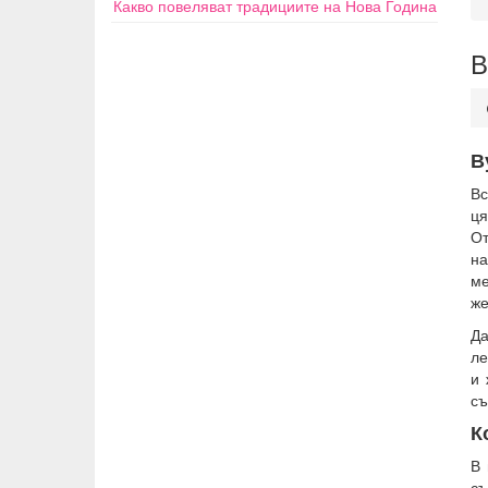
Какво повеляват традициите на Нова Година
В
В
Вс
ця
От
н
ме
же
Да
ле
и 
съ
К
В 
съ