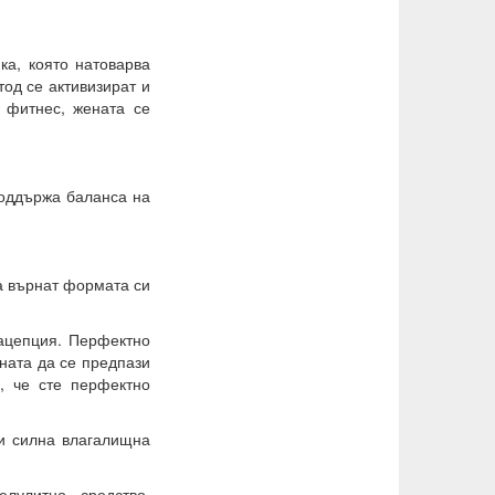
ка, която натоварва
тод се активизират и
 фитнес, жената се
поддържа баланса на
а върнат формата си
рацепция. Перфектно
ената да се предпази
, че сте перфектно
 и силна влагалищна
лулитно средство.