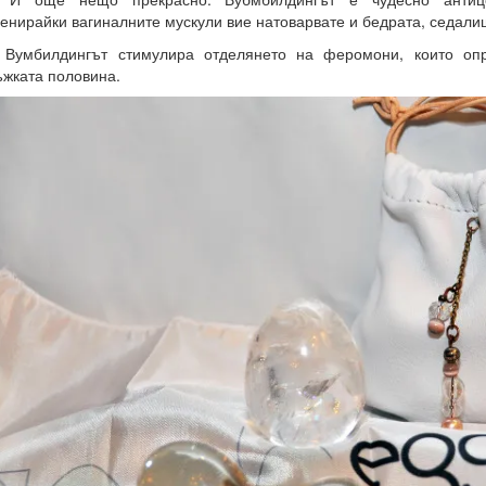
енирайки вагиналните мускули вие натоварвате и бедрата, седали
 Вумбилдингът стимулира отделянето на феромони, които оп
жката половина.