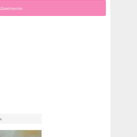
Шампанско
я