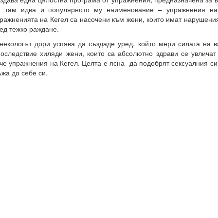
 там идва и популярното му наименование – упражнения на 
ражненията на Кегел са насочени към жени, които имат нарушени
ед тежко раждане.
некологът дори успява да създаде уред, който мери силата на в
оследствие хиляди жени, които са абсолютно здрави се увличат
че упражнения на Кегел. Целта е ясна- да подобрят сексуалния с
жа до себе си.