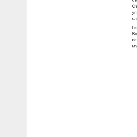
От
уп
сл
Ги
Вп
ве
мъ