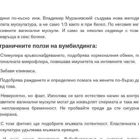
дини по-късно инж. Владимир Муранивский създава нова методи
лата мускулатура, а не само 1/3 както е при Кегел. По неговия ме
сивните вагинални мускули. И само за няколко седмици с този
евръща в секс богиня.
траничните ползи на вумбилдинга:
 Стимулира кръвоснабдяването, подобрява хормоналния обмен, 
гиналната микрофлора, повишава имунитета на интимните части.
 Забавя климакса.
 Подобрява раждането и определено помага на жените по-бързо д
ед това.
 Невероятно, но факт. Използва се като естествен начин за конт
звитите вагинални мускули могат да изхвърлят спермата и така ж
 непланирана бременност. Не пробвайте преди да сте сигурна
енирана.
 С този фитнес ще подобрите мъжката потентност. Еластичната
скулатура удължава мъжката ерекция.
. И още нещо прекрасно. Вубмбилдингът е чудесно антице